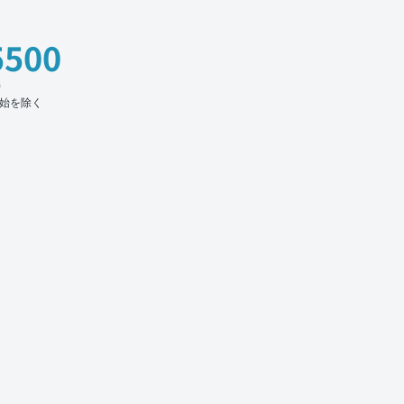
5500
時
始を除く