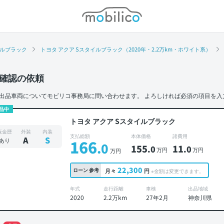
モビリコ
イルブラック
トヨタ アクア Sスタイルブラック（2020年・2.2万km・ホワイト系）
確認の依頼
出品車両についてモビリコ事務局に問い合わせます。
よろしければ必須の項目を入
品中
トヨタ アクア Sスタイルブラック
板金歴
外装
内装
支払総額
本体価格
諸費用
A
S
あり
166
.0
155
11
.0
.0
万円
万円
万円
22,300
ローン
参考
月々
円
※金額は変更できます。
年式
走行距離
車検
出品地域
2020
2.2万km
27年2月
神奈川県