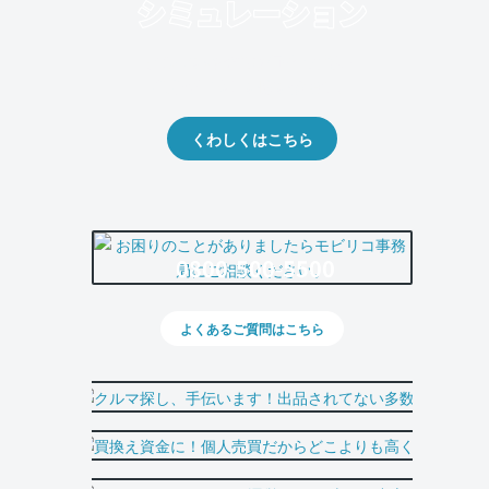
クルマの将来的な価値を予測！
出品や下取りの際の参考に。
くわしくはこちら
0800-500-5500
よくあるご質問はこちら