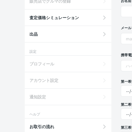
販売店でクルマの登録
お名前
査定価格シミュレーション
メール
出品
設定
携帯電
プロフィール
アカウント設定
第一希
通知設定
第二希
ヘルプ
お取引の流れ
第三希