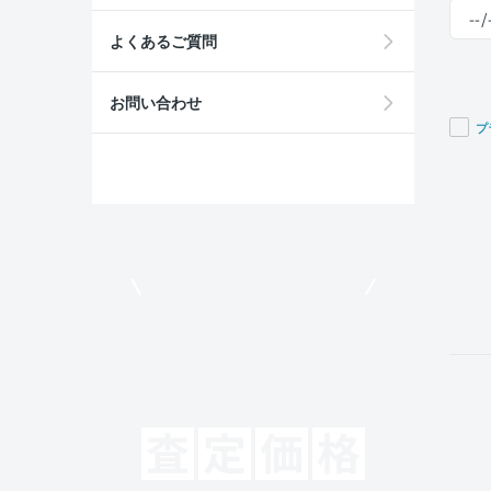
よくあるご質問
お問い合わせ
プ
If you
are a
huma
ignor
this
field
モビリコでクルマを売りたい方