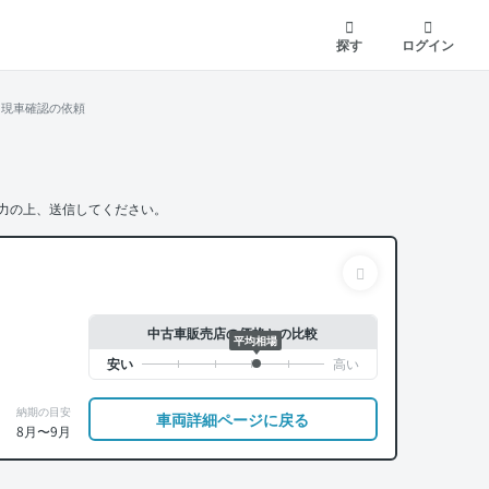
探す
ログイン
現車確認の依頼
力の上、送信してください。
中古車販売店の価格との比較
平均相場
納期の目安
車両詳細ページに戻る
8月〜9月