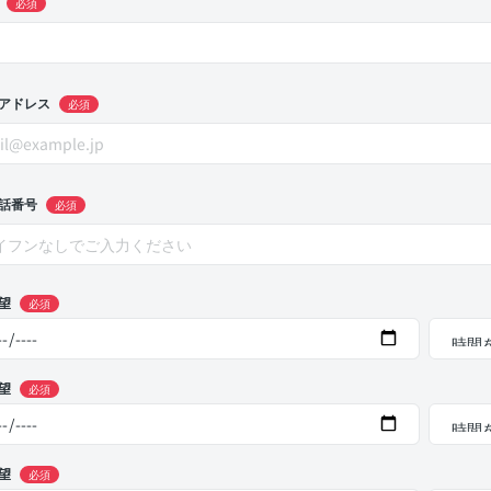
必須
アドレス
必須
話番号
必須
望
必須
望
必須
望
必須