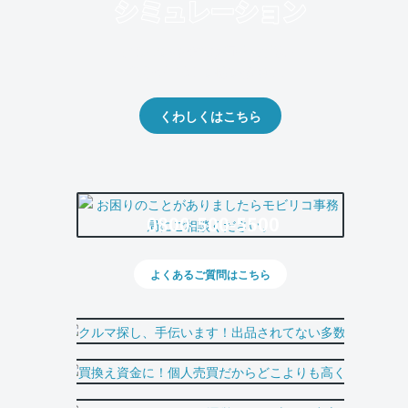
クルマの将来的な価値を予測！
出品や下取りの際の参考に。
くわしくはこちら
0800-500-5500
よくあるご質問はこちら