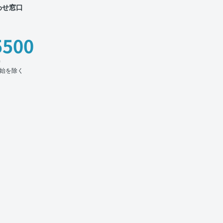
わせ窓口
5500
時
始を除く