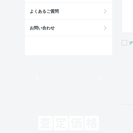
よくあるご質問
お問い合わせ
プ
If you
are a
huma
ignor
モビリコでクルマを売りたい方
this
field