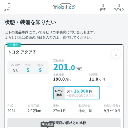
モビリコ
探す
ログイン
メニュー
状態・装備を知りたい
以下の出品車両についてモビリコ事務局に問い合わせます。
よろしければ必須の項目を入力の上、送信してください。
出品中
トヨタ アクア Z
支払総額
201
.0
板金歴
外装
内装
万円
S
S
なし
本体価格
諸費用
190
.0
11
.0
万円
万円
26,900
ローン
月々
円
参考
※金額は変更できます。
年式
走行距離
車検
出品地域
納期の目安
※
2024
2.9万km
27年1月
神奈川県
9月〜10月
中古車販売店の価格との比較
平均相場