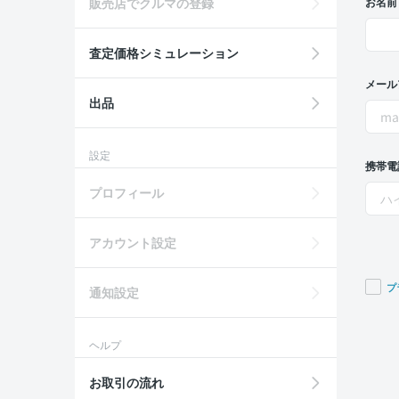
販売店でクルマの登録
お名前
査定価格シミュレーション
メール
出品
設定
携帯電
プロフィール
アカウント設定
プ
通知設定
If you
are a
ヘルプ
huma
ignor
お取引の流れ
this