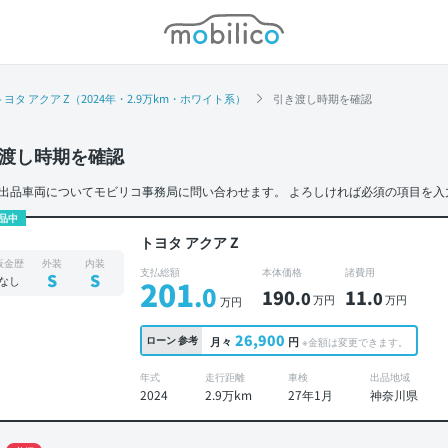
モビリコ
トヨタ アクア Z（2024年・2.9万km・ホワイト系）
引き渡し時期を確認
渡し時期を確認
出品車両についてモビリコ事務局に問い合わせます。
よろしければ必須の項目を入
品中
トヨタ アクア Z
板金歴
外装
内装
支払総額
本体価格
諸費用
S
S
なし
201
.0
190
11
.0
.0
万円
万円
万円
26,900
ローン
参考
月々
円
※金額は変更できます。
年式
走行距離
車検
出品地域
2024
2.9万km
27年1月
神奈川県