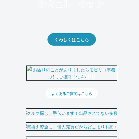
クルマの将来的な価値を予測！
出品や下取りの際の参考に。
くわしくはこちら
0800-500-5500
よくあるご質問はこちら