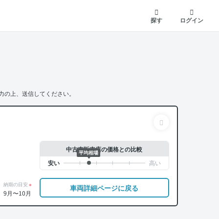
探す
ログイン
力の上、送信してください。
中古車販売店の価格との比較
平均相場
納期の目安
※
車両詳細ページに戻る
9月〜10月