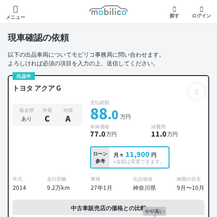
モビリコ
探す
ログイン
メニュー
現車確認の依頼
以下の出品車両についてモビリコ事務局に問い合わせます。
よろしければ必須の項目を入力の上、送信してください。
出品中
トヨタ アクア G
支払総額
88
.0
板金歴
外装
内装
万円
C
A
あり
本体価格
諸費用
77
.0
11
.0
万円
万円
11,900
ローン
月々
円
参考
※金額は変更できます。
年式
走行距離
車検
出品地域
納期の目安
2014
9.2万km
27年1月
神奈川県
9月〜10月
中古車販売店の価格との比較
やや高い