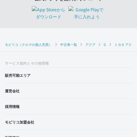
モビリコ（クルマの個人売買）
中古車一覧
アクア
G
トヨタ アクア 
サービス規約とその他情報
販売可能エリア
運営会社
採用情報
モビリコ加盟会社