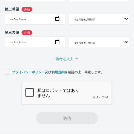
第二希望
必須
第三希望
必須
備考を入力
プライバシーポリシー
及び
利用規約
を確認の上、同意します。
If you
are a
human,
ignore
this
field
送信