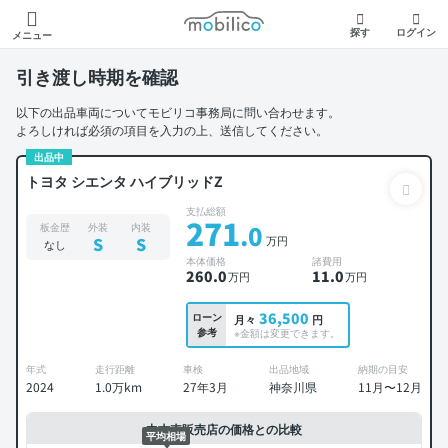
モビリコ
探す
ログイン
メニュー
引き渡し時期を確認
以下の出品車両についてモビリコ事務局に問い合わせます。
よろしければ必須の項目を入力の上、送信してください。
出品中
トヨタ シエンタ ハイブリッドZ
支払総額
271
.0
板金歴
外装
内装
万円
S
S
なし
本体価格
諸費用
260
.0
11
.0
万円
万円
36,500
ローン
月々
円
参考
※金額は変更できます。
年式
走行距離
車検
出品地域
納期の目安
2024
1.0万km
27年3月
神奈川県
11月〜12月
中古車販売店の価格との比較
平均相場