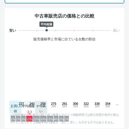
中古車販売店の価格との比較
平均相場
販売価格帯と市場に出ている台数の割合
227
243
259
275
291
306
322
338
354
お買い
平均相場
やや高
得
い
比較対象の中古車店が取り扱う車両とモビリコ掲載車両では取引形態や条件が異な
るため、グラフは参考情報です。
1%
1%
3%
11%
32%
30%
15%
4%
2%
1%
グラフはモビリコ掲載車両の価格が「高い、安い」を示すものではありません。