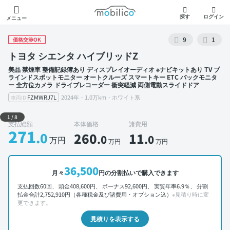
モビリコ
探す
ログイン
メニュー
9
1
価格交渉OK
トヨタ シエンタ ハイブリッドZ
美品 禁煙車 整備記録簿あり ディスプレイオーディオ ※ナビキットあり TV ブ
ラインドスポットモニター オートクルーズ スマートキー ETC バックモニタ
ー 全方位カメラ ドライブレコーダー 衝突軽減 両側電動スライドドア
FZMWRJ7L
2024年・1.0万km・ホワイト系
車両ID
外装 左前
1
/
8
支払総額
本体価格
諸費用
271
.0
260
11
.0
.0
万円
万円
万円
36,500
月々
円の分割払いで購入できます
支払回数60回、 頭金408,600円、 ボーナス92,600円、 実質年率6.9％、 分割
払金合計2,752,910円（各種税金及び諸費用・オプション込）
※見積り時に変
更できます。
見積りを表示する