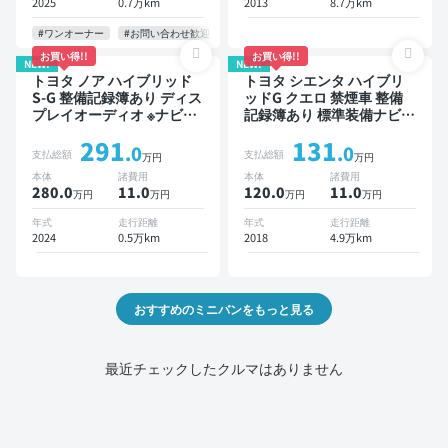
2025
0.7万km
2013
8.7万km
ー 衝突軽減 両側電動スラ
イドドア 7人乗り
#ワンオーナー
#お問い合わせ歓迎
お買い得!!
お買い得!!
NEW!
NEW!
トヨタ ノア ハイブリッド
トヨタ シエンタ ハイブリ
S-G 整備記録簿あり ディス
ッドG クエロ 禁煙車 整備
プレイオーディオ ※ナビキ
記録簿あり 標準装備ナビ
ットあり TV オートクルー
TV スマートキー ETC バッ
291
131
ズ 3列シート スマートキー
クモニター ドライブレコー
.0
.0
支払総額
支払総額
万円
万円
バックモニター ドライブレ
ダー 衝突軽減 両側電動ス
本体
諸費用
本体
諸費用
コーダー 衝突軽減 7人乗り
ライドドア
280.0
11
.0
120.0
11
.0
万円
万円
万円
万円
年式
走行距離
年式
走行距離
2024
0.5万km
2018
4.9万km
おすすめのミニバンをもっと見る
最近チェックしたクルマはありません