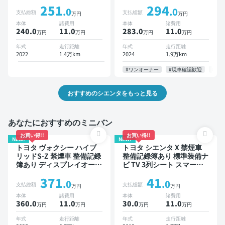
ーディオ TV オートクルー
ィオ ※ナビキットあり TV
251
294
ズ スマートキー ETC バッ
ブラインドスポットモニタ
.0
.0
支払総額
支払総額
万円
万円
クモニター 全方位カメラ
ー オートクルーズ 3列シー
本体
諸費用
本体
諸費用
ドライブレコーダー 衝突軽
ト スマートキー ETC バッ
240.0
11
.0
283.0
11
.0
万円
万円
万円
万円
減 両側電動スライドドア 7
クモニター 全方位カメラ
人乗り
ドライブレコーダー 衝突軽
年式
走行距離
年式
走行距離
減 両側電動スライドドア 7
2022
1.4万km
2024
1.9万km
人乗り
#ワンオーナー
#現車確認歓迎
#お
おすすめのシエンタをもっと見る
あなたにおすすめのミニバン
お買い得!!
お買い得!!
NEW!
NEW!
トヨタ ヴォクシー ハイブ
トヨタ シエンタ X 禁煙車
リッドS-Z 禁煙車 整備記録
整備記録簿あり 標準装備ナ
簿あり ディスプレイオーデ
ビ TV 3列シート スマート
ィオ TV 後席モニター ブラ
キー バックモニター 7人乗
371
41
インドスポットモニター デ
り
.0
.0
支払総額
支払総額
万円
万円
ジタルインナーミラー オー
本体
諸費用
本体
諸費用
トクルーズ 3列シート スマ
360.0
11
.0
30.0
11
.0
万円
万円
万円
万円
ートキー ETC 電動バック
ドア バックモニター 全方
年式
走行距離
年式
走行距離
位カメラ ドライブレコーダ