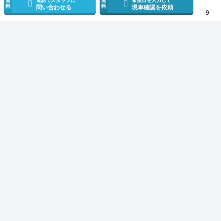
料
料
問い合わせる
現車確認を依頼
9
スマホで新着情報を見逃さない
公式アプリを無料ダウンロード
モビリコ（クルマの個人売買）
中古車一覧
シエンタ
ハイブリッドZ
サービス規約とその他情報
販売可能エリア
運営会社