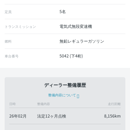
5名
定員
電気式無段変速機
トランスミッション
無鉛レギュラーガソリン
燃料
5042 (下4桁)
車台番号
ディーラー整備履歴
整備内容について
日時
整備内容
走行距離
26年02月
法定12ヶ月点検
8,156km