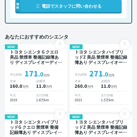
無
電話でスタッフに問い合わせる
料
あなたにおすすめのシエンタ
NEW!
NEW!
トヨタ シエンタ G クエロ
トヨタ シエンタ ハイブリ
美品 禁煙車 整備記録簿あ
ッドZ 美品 禁煙車 整備記録
り ディスプレイオーディオ
簿あり ディスプレイオーデ
※ナビキットあり TV 3列シ
ィオ TV ブラインドスポッ
171
271
ート ワイヤレスキー スマ
トモニター オートクルーズ
.0
.0
支払総額
支払総額
万円
万円
ートキー ETC バックモニ
スマートキー ETC バック
本体
諸費用
本体
諸費用
ター 全方位カメラ ドライ
モニター ドライブレコーダ
160.0
11
.0
260.0
11
.0
万円
万円
万円
万円
ブレコーダー 両側電動スラ
ー 衝突軽減 両側電動スラ
イドドア 7人乗り
イドドア
年式
走行距離
年式
走行距離
2019
1.8万km
2023
1.5万km
NEW!
NEW!
トヨタ シエンタ ハイブリ
トヨタ シエンタ ハイブリ
ッドG クエロ 禁煙車 整備
ッドZ 美品 禁煙車 整備記録
記録簿あり ディスプレイオ
簿あり ディスプレイオーデ