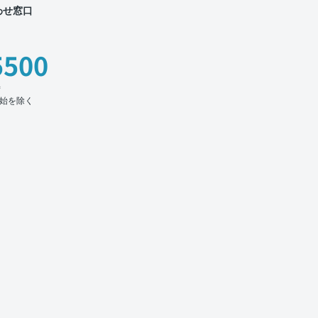
わせ窓口
5500
時
始を除く