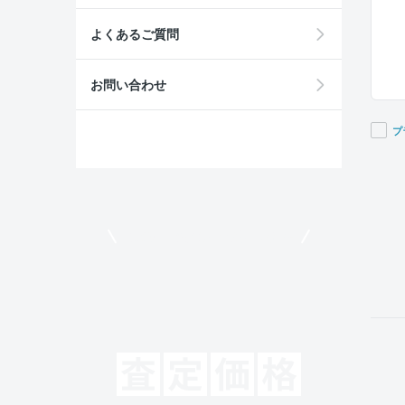
よくあるご質問
お問い合わせ
プ
If you
are a
huma
ignor
モビリコでクルマを売りたい方
this
field