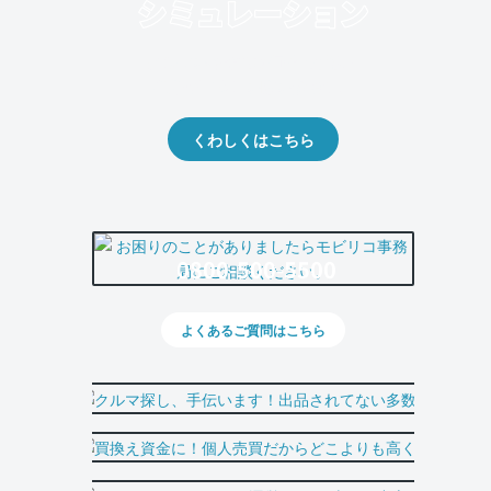
クルマの将来的な価値を予測！
出品や下取りの際の参考に。
くわしくはこちら
0800-500-5500
よくあるご質問はこちら