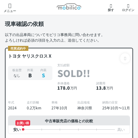
モビリコ
探す
ログイン
メニュー
現車確認の依頼
以下の出品車両についてモビリコ事務局に問い合わせます。
よろしければ必須の項目を入力の上、送信してください。
売買成約中
トヨタ ヤリスクロス X
支払総額
SOLD!!
板金歴
外装
内装
B
S
なし
本体価格
諸費用
178
.0
13
.8
万円
万円
年式
走行距離
車検
出品地域
納期の目安
2024
0.2万km
27年10月
神奈川県
25年10月〜11月
中古車販売店の価格との比較
お買い得