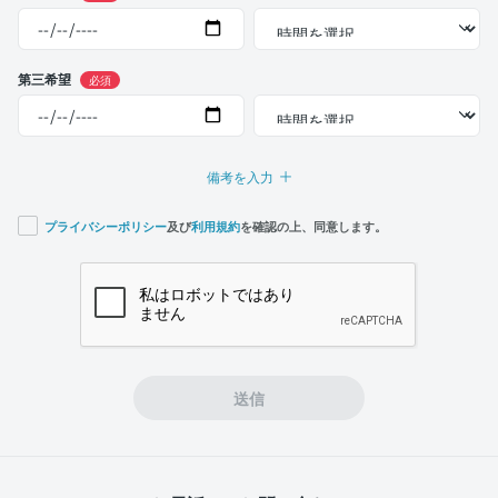
第三希望
必須
備考を入力
プライバシーポリシー
及び
利用規約
を確認の上、同意します。
If you
are a
human,
ignore
this
field
送信