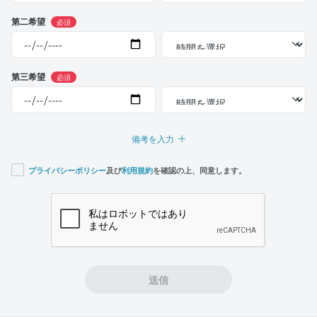
第二希望
必須
第三希望
必須
備考を入力
プライバシーポリシー
及び
利用規約
を確認の上、同意します。
If you
are a
human,
ignore
this
field
送信