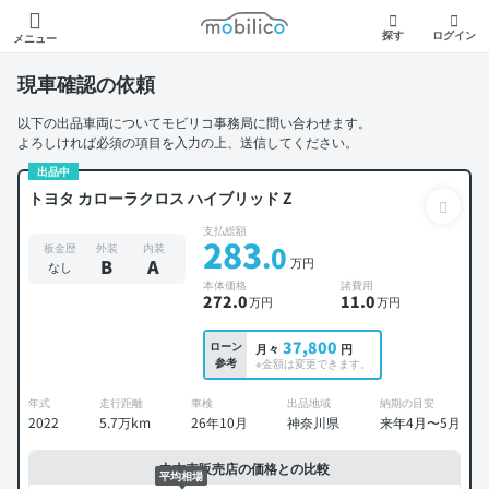
モビリコ
探す
ログイン
メニュー
現車確認の依頼
以下の出品車両についてモビリコ事務局に問い合わせます。
よろしければ必須の項目を入力の上、送信してください。
出品中
トヨタ カローラクロス ハイブリッド Z
支払総額
283
.0
板金歴
外装
内装
万円
B
A
なし
本体価格
諸費用
272
.0
11
.0
万円
万円
37,800
ローン
月々
円
参考
※金額は変更できます。
年式
走行距離
車検
出品地域
納期の目安
2022
5.7万km
26年10月
神奈川県
来年4月〜5月
中古車販売店の価格との比較
平均相場