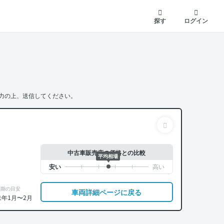
探す
ログイン
力の上、送信してください。
中古車販売店の価格との比較
平均相場
納期の目安
車両詳細ページに戻る
来年1月〜2月