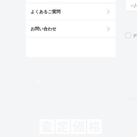
よくあるご質問
お問い合わせ
プ
If you
are a
huma
ignor
this
field
モビリコでクルマを売りたい方