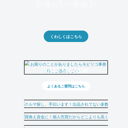
クルマの将来的な価値を予測！
出品や下取りの際の参考に。
くわしくはこちら
0800-500-5500
よくあるご質問はこちら