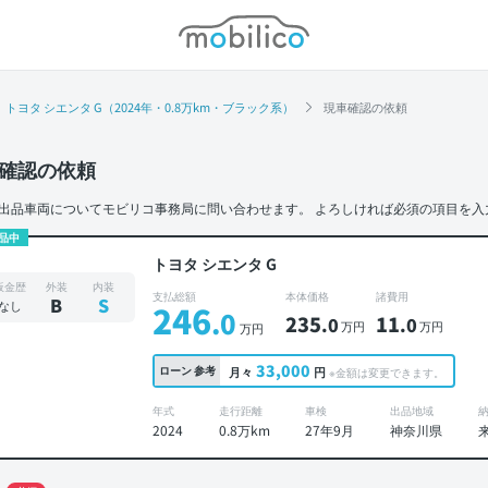
モビリコ
トヨタ シエンタ G（2024年・0.8万km・ブラック系）
現車確認の依頼
確認の依頼
出品車両についてモビリコ事務局に問い合わせます。
よろしければ必須の項目を入
品中
トヨタ シエンタ G
板金歴
外装
内装
支払総額
本体価格
諸費用
B
S
なし
246
.0
235
11
.0
.0
万円
万円
万円
33,000
ローン
参考
月々
円
※金額は変更できます。
年式
走行距離
車検
出品地域
2024
0.8万km
27年9月
神奈川県