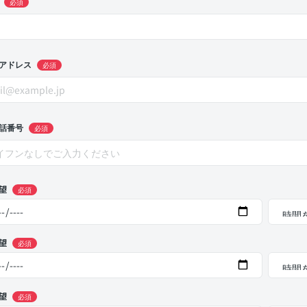
必須
アドレス
必須
話番号
必須
望
必須
望
必須
望
必須