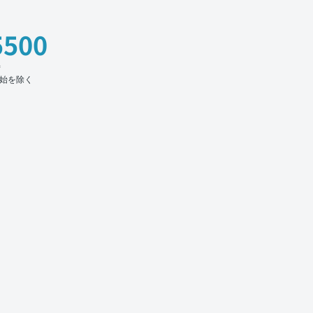
5500
時
始を除く