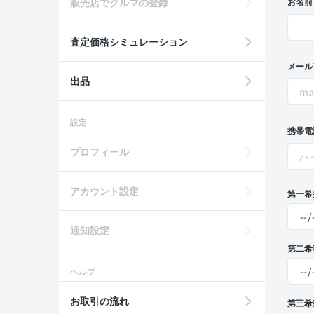
販売店でクルマの登録
お名前
査定価格シミュレーション
メール
出品
設定
携帯電
プロフィール
アカウント設定
第一希
通知設定
第二希
ヘルプ
お取引の流れ
第三希