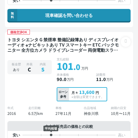
無
現車確認を問い合わせる
料
価格交渉OK
トヨタ シエンタ G 禁煙車 整備記録簿あり ディスプレイオ
ーディオ ※ナビキットあり TV スマートキー ETC バックモ
ニター 全方位カメラ ドライブレコーダー 両側電動スライ
ドドア 7人乗り
支払総額
101
.0
板金歴
外装
内装
万円
C
S
あり
本体価格
諸費用
90
.0
11
.0
万円
万円
13,600
ローン
月々
円
参考
※金額は変更できます。
年式
走行距離
車検
出品地域
納期の目安
2016
6.5万km
27年11月
神奈川県
10月〜11月
中古車販売店の価格との比較
平均相場