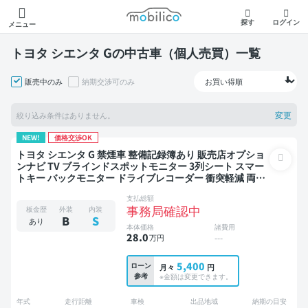
モビリコ
探す
ログイン
メニュー
トヨタ シエンタ Gの中古車（個人売買）一覧
販売中のみ
納期交渉可のみ
変更
絞り込み条件はありません。
NEW!
価格交渉OK
トヨタ シエンタ G 禁煙車 整備記録簿あり 販売店オプショ
ンナビ TV ブラインドスポットモニター 3列シート スマー
トキー バックモニター ドライブレコーダー 衝突軽減 両側
電動スライドドア 7人乗り
支払総額
事務局確認中
板金歴
外装
内装
B
S
あり
本体価格
諸費用
28
.0
万円
---
5,400
ローン
月々
円
参考
※金額は変更できます。
年式
走行距離
車検
出品地域
納期の目安