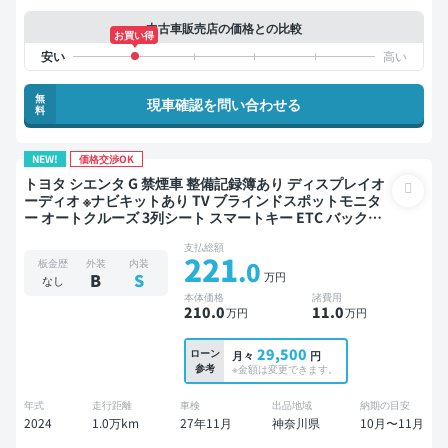
中古車販売店の価格との比較
お買い得
無
現車確認を問い合わせる
料
NEW!
価格交渉OK
トヨタ シエンタ G 禁煙車 整備記録簿あり ディスプレイオ
ーディオ ※ナビキットあり TV ブラインドスポットモニタ
ー オートクルーズ 3列シート スマートキー ETC バックモ
ニター 全方位カメラ ドライブレコーダー 衝突軽減 両側電
支払総額
動スライドドア 7人乗り
221
.0
板金歴
外装
内装
万円
B
S
なし
本体価格
諸費用
210
.0
11
.0
万円
万円
29,500
ローン
月々
円
参考
※金額は変更できます。
年式
走行距離
車検
出品地域
納期の目安
2024
1.0万km
27年11月
神奈川県
10月〜11月