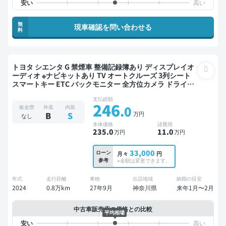
無
現車確認を問い合わせる
料
トヨタ シエンタ G 禁煙車 整備記録簿あり ディスプレイオ
ーディオ ※ナビキットあり TV オートクルーズ 3列シート
スマートキー ETC バックモニター 全方位カメラ ドライブ
レコーダー 衝突軽減 両側電動スライドドア 7人乗り
支払総額
246
.0
板金歴
外装
内装
万円
B
S
なし
本体価格
諸費用
235
.0
11
.0
万円
万円
33,000
ローン
月々
円
参考
※金額は変更できます。
年式
走行距離
車検
出品地域
納期の目安
2024
0.8万km
27年9月
神奈川県
来年1月〜2月
中古車販売店の価格との比較
平均相場