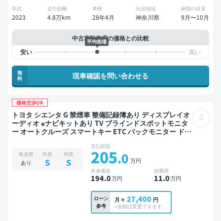
年式
走行距離
車検
出品地域
納期の目安
2023
4.8万km
28年4月
神奈川県
9月〜10月
中古車販売店の価格との比較
平均相場
無
現車確認を問い合わせる
料
価格交渉OK
トヨタ シエンタ G 禁煙車 整備記録簿あり ディスプレイオ
ーディオ ※ナビキットあり TV ブラインドスポットモニタ
ー オートクルーズ スマートキー ETC バックモニター ドラ
イブレコーダー 衝突軽減 両側電動スライドドア
支払総額
205
.0
板金歴
外装
内装
万円
S
S
あり
本体価格
諸費用
194
.0
11
.0
万円
万円
27,400
ローン
月々
円
参考
※金額は変更できます。