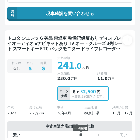
無
現車確認を問い合わせる
料
トヨタ シエンタ G 美品 禁煙車 整備記録簿あり ディスプレ
イオーディオ ※ナビキットあり TV オートクルーズ 3列シー
ト スマートキー ETC バックモニター ドライブレコーダー
衝突軽減 両側電動スライドドア 7人乗り
支払総額
241
.0
板金歴
外装
内装
万円
S
S
なし
本体価格
諸費用
230
.0
11
.0
万円
万円
32,500
ローン
月々
円
参考
※金額は変更できます。
年式
走行距離
車検
出品地域
納期の目安
2023
2.2万km
28年4月
神奈川県
11月〜12月
中古車販売店の価格との比較
平均相場