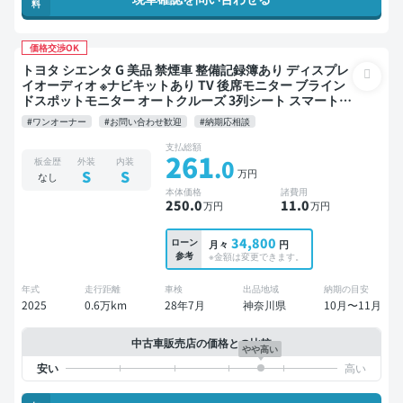
料
価格交渉OK
トヨタ シエンタ G 美品 禁煙車 整備記録簿あり ディスプレ
イオーディオ ※ナビキットあり TV 後席モニター ブライン
ドスポットモニター オートクルーズ 3列シート スマートキ
ー ETC バックモニター 全方位カメラ ドライブレコーダー
#ワンオーナー
#お問い合わせ歓迎
#納期応相談
衝突軽減 両側電動スライドドア 7人乗り
支払総額
261
.0
板金歴
外装
内装
万円
S
S
なし
本体価格
諸費用
250
.0
11
.0
万円
万円
34,800
ローン
月々
円
参考
※金額は変更できます。
年式
走行距離
車検
出品地域
納期の目安
2025
0.6万km
28年7月
神奈川県
10月〜11月
中古車販売店の価格との比較
やや高い