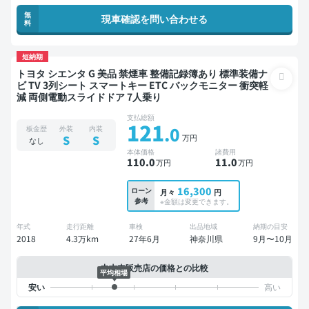
無
現車確認を問い合わせる
料
短納期
トヨタ シエンタ G 美品 禁煙車 整備記録簿あり 標準装備ナ
ビ TV 3列シート スマートキー ETC バックモニター 衝突軽
減 両側電動スライドドア 7人乗り
支払総額
121
.0
板金歴
外装
内装
万円
S
S
なし
本体価格
諸費用
110
.0
11
.0
万円
万円
16,300
ローン
月々
円
参考
※金額は変更できます。
年式
走行距離
車検
出品地域
納期の目安
2018
4.3万km
27年6月
神奈川県
9月〜10月
中古車販売店の価格との比較
平均相場