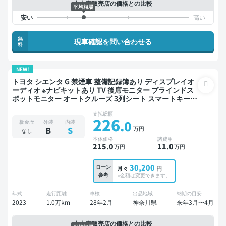
中古車販売店の価格との比較
平均相場
無
現車確認を問い合わせる
料
NEW!
トヨタ シエンタ G 禁煙車 整備記録簿あり ディスプレイオ
ーディオ ※ナビキットあり TV 後席モニター ブラインドス
ポットモニター オートクルーズ 3列シート スマートキー
ETC バックモニター ドライブレコーダー 衝突軽減 両側電
支払総額
動スライドドア 7人乗り
226
.0
板金歴
外装
内装
万円
B
S
なし
本体価格
諸費用
215
.0
11
.0
万円
万円
30,200
ローン
月々
円
参考
※金額は変更できます。
年式
走行距離
車検
出品地域
納期の目安
2023
1.0万km
28年2月
神奈川県
来年3月〜4月
中古車販売店の価格との比較