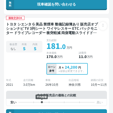
無
現車確認を問い合わせる
料
価格交渉OK
トヨタ シエンタ G 美品 禁煙車 整備記録簿あり 販売店オプ
ションナビ TV 3列シート ワイヤレスキー ETC バックモニ
ター ドライブレコーダー 衝突軽減 両側電動スライドドア
7人乗り
支払総額
181
.0
板金歴
外装
内装
万円
S
S
なし
本体価格
諸費用
170
.0
11
.0
万円
万円
24,200
ローン
月々
円
参考
※金額は変更できます。
年式
走行距離
車検
出品地域
納期の目安
2021
3.0万km
26年10月
神奈川県
10月〜11月
中古車販売店の価格との比較
平均相場
無