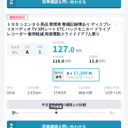
現車確認を問い合わせる
料
価格交渉OK
トヨタ シエンタ G 美品 禁煙車 整備記録簿あり ディスプレ
イオーディオ TV 3列シート ETC バックモニター ドライブ
レコーダー 衝突軽減 両側電動スライドドア 7人乗り
支払総額
127
.0
板金歴
外装
内装
万円
A
S
なし
本体価格
諸費用
116
.0
11
.0
万円
万円
17,200
ローン
月々
円
参考
※金額は変更できます。
年式
走行距離
車検
出品地域
納期の目安
2016
3.5万km
27年9月
神奈川県
12月〜1月
中古車販売店の価格との比較
平均相場
無
現車確認を問い合わせる
料