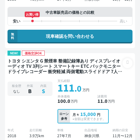
中古車販売店の価格との比較
お買い得
無
現車確認を問い合わせる
料
NEW!
価格交渉OK
トヨタ シエンタ G 禁煙車 整備記録簿あり ディスプレイオ
ーディオ TV 3列シート スマートキー ETC バックモニター
ドライブレコーダー 衝突軽減 両側電動スライドドア 7人乗
り
支払総額
111
.0
板金歴
外装
内装
万円
B
S
なし
本体価格
諸費用
100
.0
11
.0
万円
万円
15,000
ローン
月々
円
参考
※金額は変更できます。
年式
走行距離
車検
出品地域
納期の目安
2018
3.9万km
27年7月
神奈川県
11月〜12月