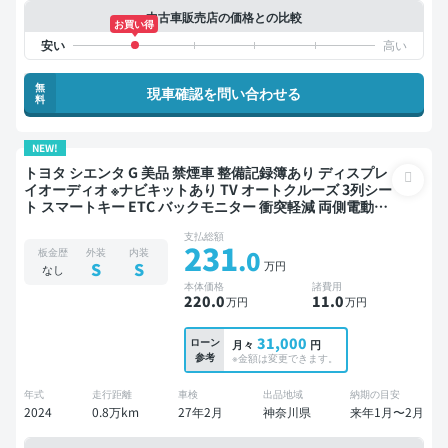
中古車販売店の価格との比較
お買い得
無
現車確認を問い合わせる
料
NEW!
トヨタ シエンタ G 美品 禁煙車 整備記録簿あり ディスプレ
イオーディオ ※ナビキットあり TV オートクルーズ 3列シー
ト スマートキー ETC バックモニター 衝突軽減 両側電動ス
ライドドア 7人乗り
支払総額
231
.0
板金歴
外装
内装
万円
S
S
なし
本体価格
諸費用
220
.0
11
.0
万円
万円
31,000
ローン
月々
円
参考
※金額は変更できます。
年式
走行距離
車検
出品地域
納期の目安
2024
0.8万km
27年2月
神奈川県
来年1月〜2月