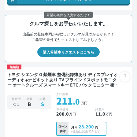
希望の条件を入力するだけ！
クルマ探しをお手伝いいたします。
出品前の登録車両から欲しいクルマが見つかるかも？！
ご希望の条件でリクエストしてみましょう。
購入希望車リクエストはこちら
短納期
トヨタ シエンタ G 禁煙車 整備記録簿あり ディスプレイオ
ーディオ ※ナビキットあり TV ブラインドスポットモニタ
ー オートクルーズ スマートキー ETC バックモニター 衝突
軽減 両側電動スライドドア
支払総額
211
.0
板金歴
外装
内装
万円
B
S
なし
本体価格
諸費用
200
.0
11
.0
万円
万円
28,200
ローン
月々
円
参考
※金額は変更できます。