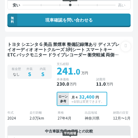
無
現車確認を問い合わせる
料
トヨタ シエンタ G 美品 禁煙車 整備記録簿あり ディスプレ
イオーディオ オートクルーズ 3列シート スマートキー
ETC バックモニター ドライブレコーダー 衝突軽減 両側電
動スライドドア 7人乗り
支払総額
241
.0
板金歴
外装
内装
万円
S
S
なし
本体価格
諸費用
230
.0
11
.0
万円
万円
32,400
ローン
月々
円
参考
※金額は変更できます。
年式
走行距離
車検
出品地域
納期の目安
2024
2.0万km
27年4月
神奈川県
12月〜1月
中古車販売店の価格との比較
平均相場