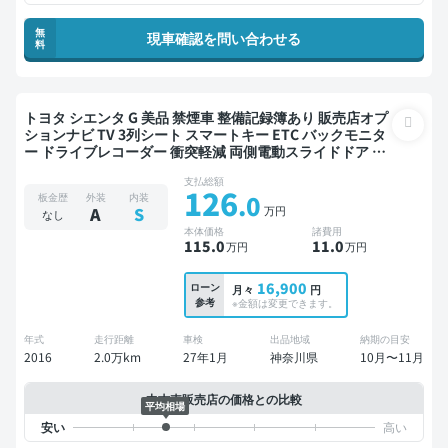
無
現車確認を問い合わせる
料
トヨタ シエンタ G 美品 禁煙車 整備記録簿あり 販売店オプ
ションナビ TV 3列シート スマートキー ETC バックモニタ
ー ドライブレコーダー 衝突軽減 両側電動スライドドア 7
人乗り
支払総額
126
.0
板金歴
外装
内装
万円
A
S
なし
本体価格
諸費用
115
.0
11
.0
万円
万円
16,900
ローン
月々
円
参考
※金額は変更できます。
年式
走行距離
車検
出品地域
納期の目安
2016
2.0万km
27年1月
神奈川県
10月〜11月
中古車販売店の価格との比較
平均相場