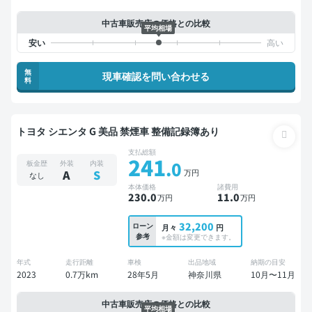
中古車販売店の価格との比較
平均相場
無
現車確認を問い合わせる
料
トヨタ シエンタ G 美品 禁煙車 整備記録簿あり
支払総額
241
.0
板金歴
外装
内装
万円
A
S
なし
本体価格
諸費用
230
.0
11
.0
万円
万円
32,200
ローン
月々
円
参考
※金額は変更できます。
年式
走行距離
車検
出品地域
納期の目安
2023
0.7万km
28年5月
神奈川県
10月〜11月
中古車販売店の価格との比較
平均相場