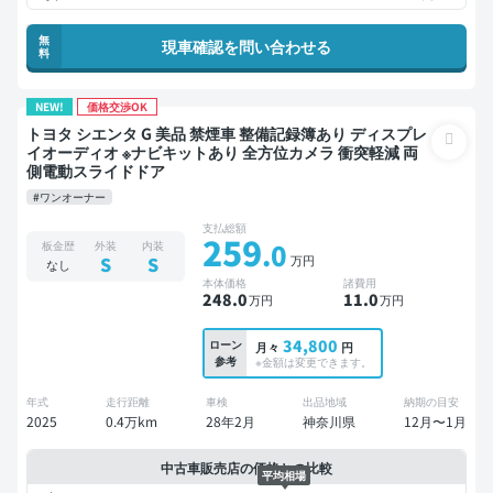
無
現車確認を問い合わせる
料
NEW!
価格交渉OK
トヨタ シエンタ G 美品 禁煙車 整備記録簿あり ディスプレ
イオーディオ ※ナビキットあり 全方位カメラ 衝突軽減 両
側電動スライドドア
#ワンオーナー
支払総額
259
.0
板金歴
外装
内装
万円
S
S
なし
本体価格
諸費用
248
.0
11
.0
万円
万円
34,800
ローン
月々
円
参考
※金額は変更できます。
年式
走行距離
車検
出品地域
納期の目安
2025
0.4万km
28年2月
神奈川県
12月〜1月
中古車販売店の価格との比較
平均相場