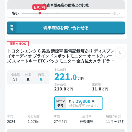
中古車販売店の価格との比較
お買い得
無
現車確認を問い合わせる
料
価格交渉OK
トヨタ シエンタ G 美品 禁煙車 整備記録簿あり ディスプレ
イオーディオ ブラインドスポットモニター オートクルー
ズ スマートキー ETC バックモニター 全方位カメラ ドライ
ブレコーダー 衝突軽減 両側電動スライドドア
支払総額
221
.0
板金歴
外装
内装
万円
A
S
なし
本体価格
諸費用
210
.0
11
.0
万円
万円
29,800
ローン
月々
円
参考
※金額は変更できます。
年式
走行距離
車検
出品地域
納期の目安
2024
1.0万km
27年5月
神奈川県
11月〜12月