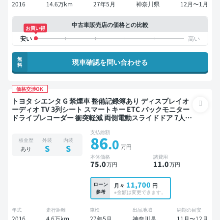
2016
14.6万km
27年5月
神奈川県
12月〜1月
中古車販売店の価格との比較
お買い得
無
現車確認を問い合わせる
料
価格交渉OK
トヨタ シエンタ G 禁煙車 整備記録簿あり ディスプレイオ
ーディオ TV 3列シート スマートキー ETC バックモニター
ドライブレコーダー 衝突軽減 両側電動スライドドア 7人乗
り
支払総額
86
.0
板金歴
外装
内装
万円
S
S
あり
本体価格
諸費用
75
.0
11
.0
万円
万円
11,700
ローン
月々
円
参考
※金額は変更できます。
年式
走行距離
車検
出品地域
納期の目安
2016
4.6万km
27年5月
神奈川県
11月〜12月