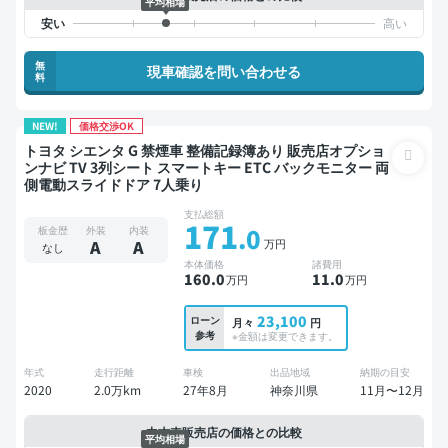
平均相場
無
現車確認を問い合わせる
料
NEW!
価格交渉OK
トヨタ シエンタ G 禁煙車 整備記録簿あり 販売店オプショ
ンナビ TV 3列シート スマートキー ETC バックモニター 両
側電動スライドドア 7人乗り
支払総額
171
.0
板金歴
外装
内装
万円
A
A
なし
本体価格
諸費用
160
.0
11
.0
万円
万円
23,100
ローン
月々
円
参考
※金額は変更できます。
年式
走行距離
車検
出品地域
納期の目安
2020
2.0万km
27年8月
神奈川県
11月〜12月
中古車販売店の価格との比較
平均相場