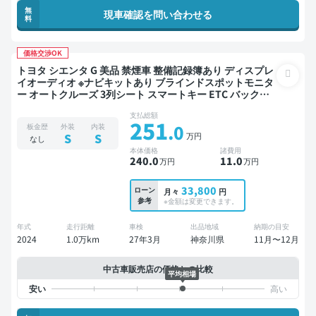
無
現車確認を問い合わせる
料
価格交渉OK
トヨタ シエンタ G 美品 禁煙車 整備記録簿あり ディスプレ
イオーディオ ※ナビキットあり ブラインドスポットモニタ
ー オートクルーズ 3列シート スマートキー ETC バックモ
ニター ドライブレコーダー 衝突軽減 両側電動スライドド
支払総額
ア 7人乗り
251
.0
板金歴
外装
内装
万円
S
S
なし
本体価格
諸費用
240
.0
11
.0
万円
万円
33,800
ローン
月々
円
参考
※金額は変更できます。
年式
走行距離
車検
出品地域
納期の目安
2024
1.0万km
27年3月
神奈川県
11月〜12月
中古車販売店の価格との比較
平均相場