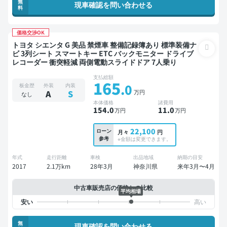
無
現車確認を問い合わせる
料
価格交渉OK
トヨタ シエンタ G 美品 禁煙車 整備記録簿あり 標準装備ナ
ビ 3列シート スマートキー ETC バックモニター ドライブ
レコーダー 衝突軽減 両側電動スライドドア 7人乗り
支払総額
165
.0
板金歴
外装
内装
万円
A
S
なし
本体価格
諸費用
154
.0
11
.0
万円
万円
22,100
ローン
月々
円
参考
※金額は変更できます。
年式
走行距離
車検
出品地域
納期の目安
2017
2.1万km
28年3月
神奈川県
来年3月〜4月
中古車販売店の価格との比較
平均相場
無
現車確認を問い合わせる