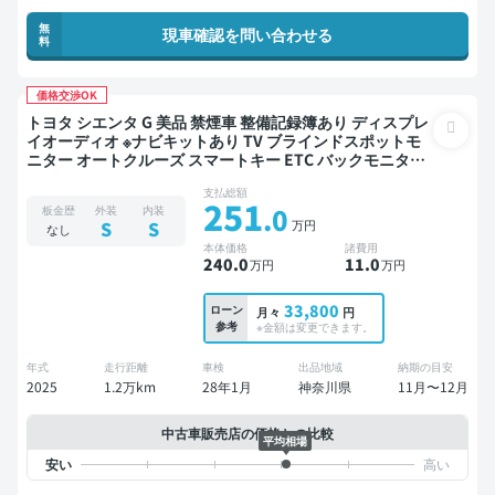
無
現車確認を問い合わせる
料
価格交渉OK
トヨタ シエンタ G 美品 禁煙車 整備記録簿あり ディスプレ
イオーディオ ※ナビキットあり TV ブラインドスポットモ
ニター オートクルーズ スマートキー ETC バックモニター
全方位カメラ ドライブレコーダー 衝突軽減 両側電動スラ
支払総額
イドドア
251
.0
板金歴
外装
内装
万円
S
S
なし
本体価格
諸費用
240
.0
11
.0
万円
万円
33,800
ローン
月々
円
参考
※金額は変更できます。
年式
走行距離
車検
出品地域
納期の目安
2025
1.2万km
28年1月
神奈川県
11月〜12月
中古車販売店の価格との比較
平均相場