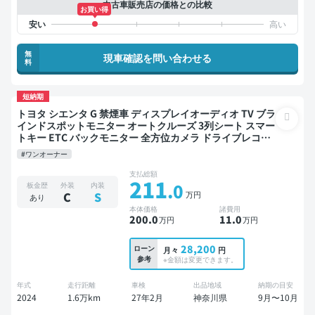
中古車販売店の価格との比較
お買い得
無
現車確認を問い合わせる
料
短納期
トヨタ シエンタ G 禁煙車 ディスプレイオーディオ TV ブラ
インドスポットモニター オートクルーズ 3列シート スマー
トキー ETC バックモニター 全方位カメラ ドライブレコー
ダー 衝突軽減 両側電動スライドドア 7人乗り
#ワンオーナー
支払総額
211
.0
板金歴
外装
内装
万円
C
S
あり
本体価格
諸費用
200
.0
11
.0
万円
万円
28,200
ローン
月々
円
参考
※金額は変更できます。
年式
走行距離
車検
出品地域
納期の目安
2024
1.6万km
27年2月
神奈川県
9月〜10月