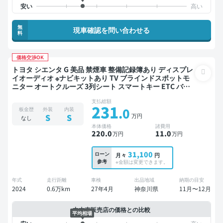
無
現車確認を問い合わせる
料
価格交渉OK
トヨタ シエンタ G 美品 禁煙車 整備記録簿あり ディスプレ
イオーディオ ※ナビキットあり TV ブラインドスポットモ
ニター オートクルーズ 3列シート スマートキー ETC バッ
クモニター 全方位カメラ 衝突軽減 両側電動スライドドア
支払総額
7人乗り
231
.0
板金歴
外装
内装
万円
S
S
なし
本体価格
諸費用
220
.0
11
.0
万円
万円
31,100
ローン
月々
円
参考
※金額は変更できます。
年式
走行距離
車検
出品地域
納期の目安
2024
0.6万km
27年4月
神奈川県
11月〜12月
中古車販売店の価格との比較
平均相場