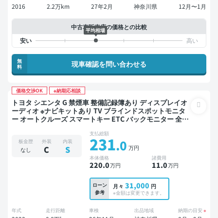
2016
2.2万km
27年2月
神奈川県
12月〜1月
中古車販売店の価格との比較
平均相場
無
現車確認を問い合わせる
料
価格交渉OK
※納期応相談
トヨタ シエンタ G 禁煙車 整備記録簿あり ディスプレイオ
ーディオ ※ナビキットあり TV ブラインドスポットモニタ
ー オートクルーズ スマートキー ETC バックモニター 全方
位カメラ ドライブレコーダー 衝突軽減 両側電動スライド
支払総額
ドア
231
.0
板金歴
外装
内装
万円
C
S
なし
本体価格
諸費用
220
.0
11
.0
万円
万円
31,000
ローン
月々
円
参考
※金額は変更できます。
年式
走行距離
車検
出品地域
納期の目安
※