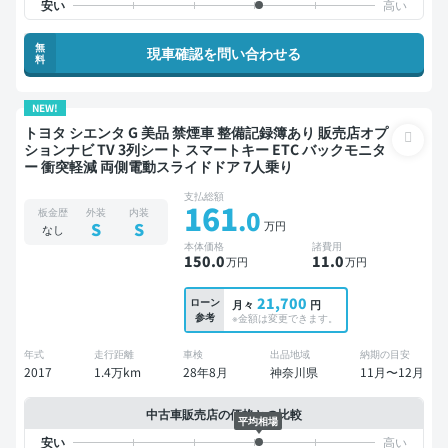
無
現車確認を問い合わせる
料
NEW!
トヨタ シエンタ G 美品 禁煙車 整備記録簿あり 販売店オプ
ションナビ TV 3列シート スマートキー ETC バックモニタ
ー 衝突軽減 両側電動スライドドア 7人乗り
支払総額
161
.0
板金歴
外装
内装
万円
S
S
なし
本体価格
諸費用
150
.0
11
.0
万円
万円
21,700
ローン
月々
円
参考
※金額は変更できます。
年式
走行距離
車検
出品地域
納期の目安
2017
1.4万km
28年8月
神奈川県
11月〜12月
中古車販売店の価格との比較
平均相場