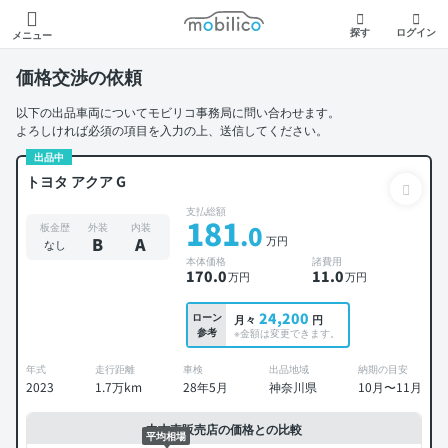
モビリコ
探す
ログイン
メニュー
価格交渉の依頼
以下の出品車両についてモビリコ事務局に問い合わせます。
よろしければ必須の項目を入力の上、送信してください。
出品中
トヨタ アクア G
支払総額
181
.0
板金歴
外装
内装
万円
B
A
なし
本体価格
諸費用
170
.0
11
.0
万円
万円
24,200
ローン
月々
円
参考
※金額は変更できます。
年式
走行距離
車検
出品地域
納期の目安
2023
1.7万km
28年5月
神奈川県
10月〜11月
中古車販売店の価格との比較
平均相場