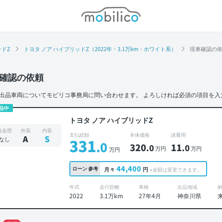
モビリコ
ッドZ
トヨタ ノア ハイブリッドZ（2022年・3.1万km・ホワイト系）
現車確認の
確認の依頼
出品車両についてモビリコ事務局に問い合わせます。
よろしければ必須の項目を入
品中
トヨタ ノア ハイブリッドZ
板金歴
外装
内装
支払総額
本体価格
諸費用
A
S
なし
331
.0
320
11
.0
.0
万円
万円
万円
44,400
ローン
参考
月々
円
※金額は変更できます。
年式
走行距離
車検
出品地域
2022
3.1万km
27年4月
神奈川県