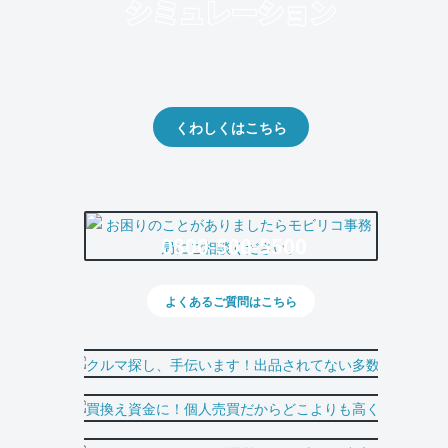
クルマの将来的な価値を予測！
出品や下取りの際の参考に。
くわしくはこちら
0800-500-5500
よくあるご質問はこちら