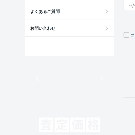
よくあるご質問
お問い合わせ
プ
If you
are a
huma
ignor
this
field
モビリコでクルマを売りたい方