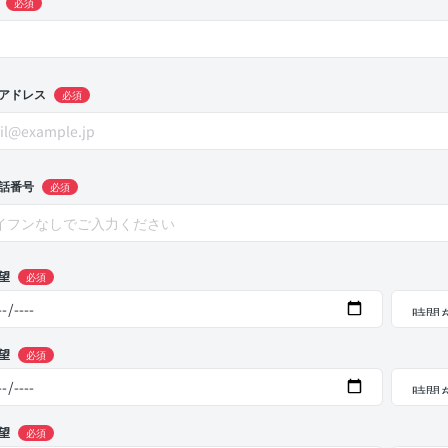
必須
アドレス
必須
話番号
必須
望
必須
望
必須
望
必須