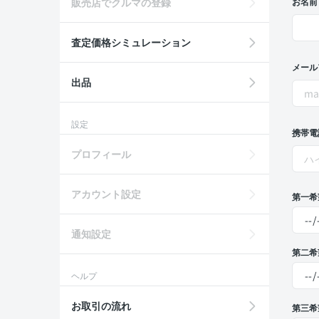
販売店でクルマの登録
お名前
査定価格シミュレーション
メール
出品
設定
携帯電
プロフィール
アカウント設定
第一希
通知設定
第二希
ヘルプ
お取引の流れ
第三希