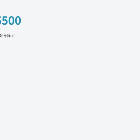
5500
時
始を除く