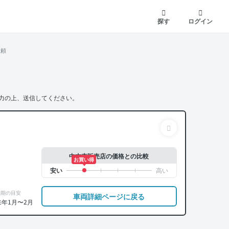
探す
ログイン
依頼
力の上、送信してください。
中古車販売店の価格との比較
お買い得
納期の目安
車両詳細ページに戻る
来年1月〜2月