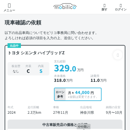
モビリコ
探す
ログイン
メニュー
現車確認の依頼
以下の出品車両についてモビリコ事務局に問い合わせます。
よろしければ必須の項目を入力の上、送信してください。
出品中
トヨタ シエンタ ハイブリッドZ
支払総額
329
.0
板金歴
外装
内装
万円
C
S
なし
本体価格
諸費用
318
.0
11
.0
万円
万円
44,000
ローン
月々
円
参考
※金額は変更できます。
年式
走行距離
車検
出品地域
納期の目安
2024
2.3万km
27年11月
神奈川県
9月〜10月
中古車販売店の価格との比較
やや高い