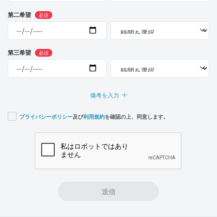
第二希望
必須
第三希望
必須
備考を入力
プライバシーポリシー
及び
利用規約
を確認の上、同意します。
If you
are a
human,
ignore
this
field
送信