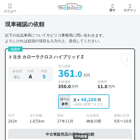
モビリコ
探す
ログイン
メニュー
現車確認の依頼
以下の出品車両についてモビリコ事務局に問い合わせます。
よろしければ必須の項目を入力の上、送信してください。
出品中
トヨタ カローラクロス ハイブリッド Z
支払総額
361
.0
板金歴
外装
内装
万円
A
S
なし
本体価格
諸費用
350
.0
11
.0
万円
万円
48,200
ローン
月々
円
参考
※金額は変更できます。
年式
走行距離
車検
出品地域
納期の目安
2024
1.8万km
27年11月
神奈川県
9月〜10月
中古車販売店の価格との比較
平均相場