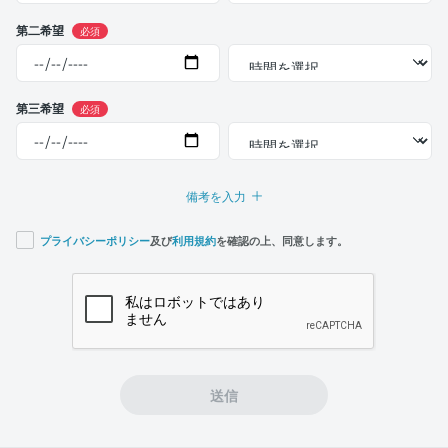
第二希望
必須
第三希望
必須
備考を入力
プライバシーポリシー
及び
利用規約
を確認の上、同意します。
If you
are a
human,
ignore
this
field
送信