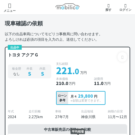
モビリコ
探す
ログイン
メニュー
現車確認の依頼
以下の出品車両についてモビリコ事務局に問い合わせます。
よろしければ必須の項目を入力の上、送信してください。
出品中
トヨタ アクア G
支払総額
221
.0
板金歴
外装
内装
万円
S
S
なし
本体価格
諸費用
210
.0
11
.0
万円
万円
29,800
ローン
月々
円
参考
※金額は変更できます。
年式
走行距離
車検
出品地域
納期の目安
2024
2.2万km
27年7月
神奈川県
11月〜12月
中古車販売店の価格との比較
平均相場