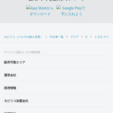
モビリコ（クルマの個人売買）
中古車一覧
アクア
G
トヨタ アクア 
サービス規約とその他情報
販売可能エリア
運営会社
採用情報
モビリコ加盟会社