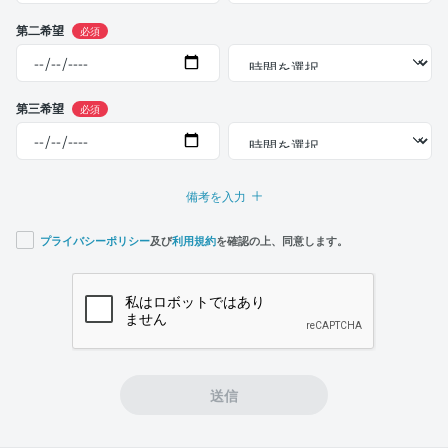
第二希望
必須
第三希望
必須
備考を入力
プライバシーポリシー
及び
利用規約
を確認の上、同意します。
If you
are a
human,
ignore
this
field
送信