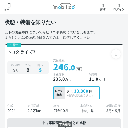
モビリコ
探す
ログイン
メニュー
状態・装備を知りたい
以下の出品車両についてモビリコ事務局に問い合わせます。
よろしければ必須の項目を入力の上、送信してください。
出品中
トヨタ ライズ Z
支払総額
246
.0
板金歴
外装
内装
万円
B
S
なし
本体価格
諸費用
235
.0
11
.0
万円
万円
33,000
ローン
月々
円
参考
※金額は変更できます。
年式
走行距離
車検
出品地域
納期の目安
2024
0.8万km
27年10月
神奈川県
8月〜9月
中古車販売店の価格との比較
平均相場