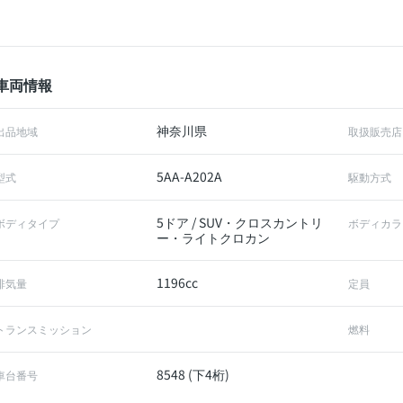
車両情報
神奈川県
出品地域
取扱販売店
5AA-A202A
型式
駆動方式
5ドア / SUV・クロスカントリ
ボディタイプ
ボディカラ
ー・ライトクロカン
1196cc
排気量
定員
トランスミッション
燃料
8548 (下4桁)
車台番号