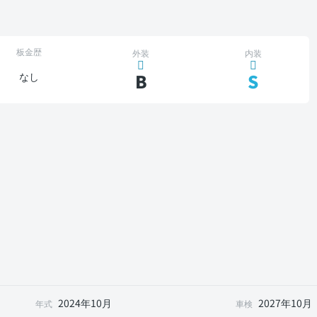
板金歴
外装
内装
B
S
なし
2024年10月
2027年10月
年式
車検