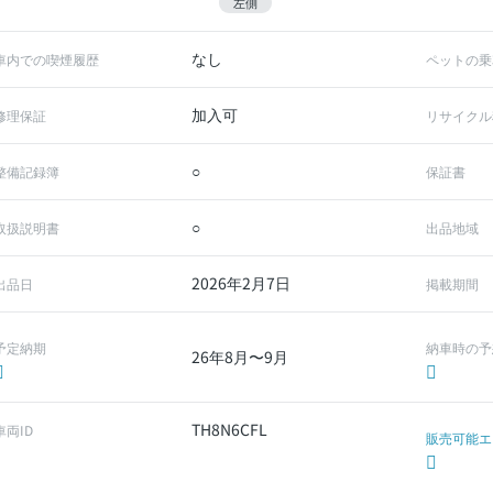
左側
なし
車内での喫煙履歴
ペットの乗
加入可
修理保証
リサイクル
○
整備記録簿
保証書
○
取扱説明書
出品地域
2026年2月7日
出品日
掲載期間
予定納期
納車時の予
26年8月〜9月
TH8N6CFL
車両ID
販売可能エ