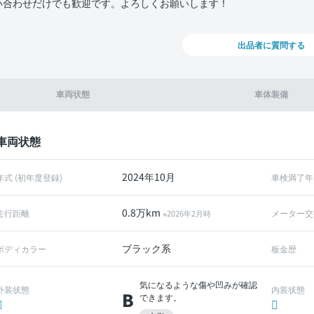
い合わせだけでも歓迎です。よろしくお願いします！
出品者に質問する
車両状態
車体装備
車両状態
2024年10月
年式 (初年度登録)
車検満了年
0.8万km
走行距離
メーター交
※2026年2月時
ブラック系
ボディカラー
板金歴
気になるような傷や凹みが確認
外装状態
内装状態
B
できます。