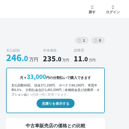
探す
ログイン
1
0
支払総額
本体価格
諸費用
246
.0
235
11
.0
.0
万円
万円
万円
外装 正面
33,000
月々
円の分割払いで購入できます
支払回数60回、 頭金371,100円、 ボーナス84,100円、 実質年
率6.9％、 分割払金合計2,491,599円（各種税金及び諸費用・オ
プション込）
※見積り時に変更できます。
見積りを表示する
中古車販売店の価格との比較