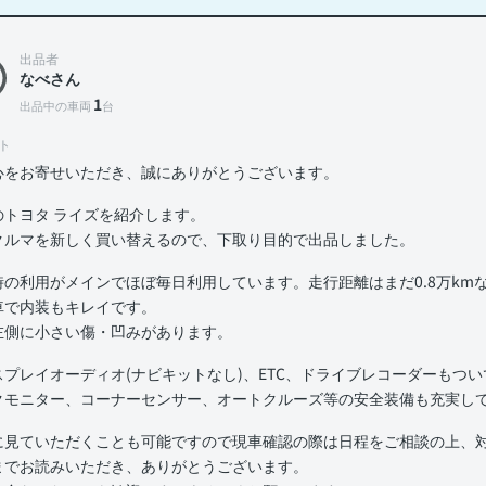
出品者
なべさん
1
出品中の車両
台
ト
心をお寄せいただき、誠にありがとうございます。
のトヨタ ライズを紹介します。
クルマを新しく買い替えるので、下取り目的で出品しました。
時の利用がメインでほぼ毎日利用しています。走行距離はまだ0.8万km
車で内装もキレイです。
左側に小さい傷・凹みがあります。
スプレイオーディオ(ナビキットなし)、ETC、ドライブレコーダーもつ
クモニター、コーナーセンサー、オートクルーズ等の安全装備も充実し
に見ていただくことも可能ですので現車確認の際は日程をご相談の上、
までお読みいただき、ありがとうございます。