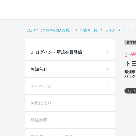
モビリコ（クルマの個人売買）
中古車一覧
ライズ
Z
終了間
ログイン・新規会員登録
掲
トヨ
お知らせ
禁煙車
バック
外装
マイページ
1
/
15
お気に入り
登録車両