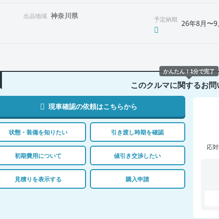
神奈川県
出品地域
予定納期
26年8月〜9
かんたん！1分で完了
このクルマに関するお問
現車確認の依頼はこちらから
状態・装備を知りたい
引き渡し時期を確認
応対
初期費用について
値引き交渉したい
見積りを表示する
購入申請