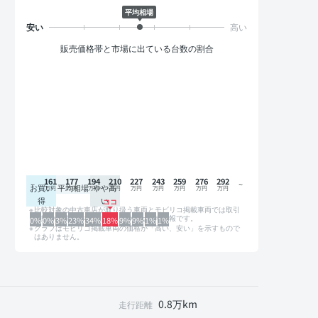
平均相場
販売価格帯と市場に出ている台数の割合
161
177
194
210
227
243
259
276
292
お買い
平均相場
やや高
得
い
比較対象の中古車店が取り扱う車両とモビリコ掲載車両では取引
形態や条件が異なるため、グラフは参考情報です。
0%
0%
3%
23%
34%
18%
9%
9%
1%
1%
グラフはモビリコ掲載車両の価格が「高い、安い」を示すもので
はありません。
0.8万km
走行距離