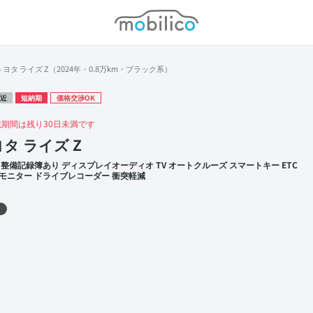
モビリコ
トヨタ ライズ Z（2024年・0.8万km・ブラック系）
近
短納期
価格交渉OK
載期間は残り30日未満です
タ ライズ Z
 整備記録簿あり ディスプレイオーディオ TV オートクルーズ スマートキー ETC
モニター ドライブレコーダー 衝突軽減
 左前