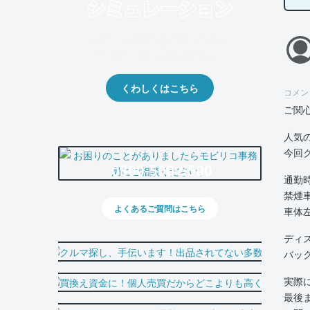
クルマの将来的な価値を予測！
出品や下取りの際の参考に。
くわしくはこちら
コメン
ご関
人気
今回
0800-500-5500
通勤
禁煙
よくあるご質問はこちら
車体
ディ
バッ
実際
最後