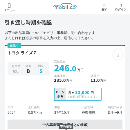
モビリコ
探す
ログイン
メニュー
引き渡し時期を確認
以下の出品車両についてモビリコ事務局に問い合わせます。
よろしければ必須の項目を入力の上、送信してください。
出品中
トヨタ ライズ Z
支払総額
246
.0
板金歴
外装
内装
万円
B
S
なし
本体価格
諸費用
235
.0
11
.0
万円
万円
33,000
ローン
月々
円
参考
※金額は変更できます。
年式
走行距離
車検
出品地域
納期の目安
2024
0.8万km
27年10月
神奈川県
8月〜9月
中古車販売店の価格との比較
平均相場