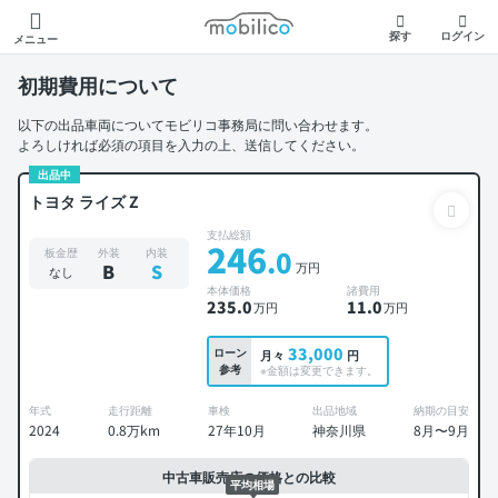
モビリコ
探す
ログイン
メニュー
初期費用について
以下の出品車両についてモビリコ事務局に問い合わせます。
よろしければ必須の項目を入力の上、送信してください。
出品中
トヨタ ライズ Z
支払総額
246
.0
板金歴
外装
内装
万円
B
S
なし
本体価格
諸費用
235
.0
11
.0
万円
万円
33,000
ローン
月々
円
参考
※金額は変更できます。
年式
走行距離
車検
出品地域
納期の目安
2024
0.8万km
27年10月
神奈川県
8月〜9月
中古車販売店の価格との比較
平均相場