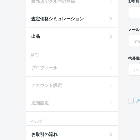
販売店でクルマの登録
お名前
査定価格シミュレーション
メール
出品
設定
携帯電
プロフィール
アカウント設定
プ
通知設定
If you
are a
ヘルプ
huma
ignor
お取引の流れ
this