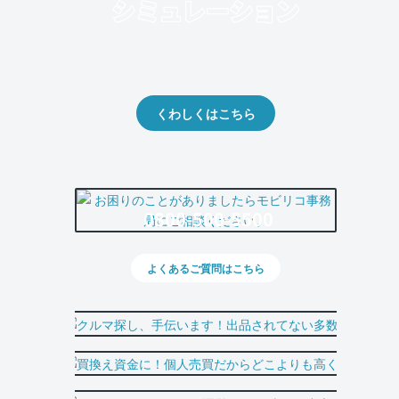
クルマの将来的な価値を予測！
出品や下取りの際の参考に。
くわしくはこちら
0800-500-5500
よくあるご質問はこちら