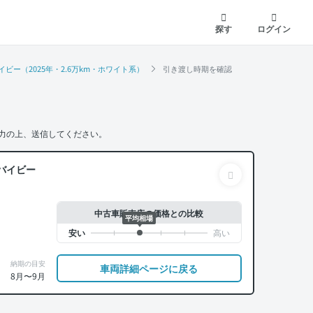
探す
ログイン
ビー（2025年・2.6万km・ホワイト系）
引き渡し時期を確認
力の上、送信してください。
バイビー
中古車販売店の価格との比較
平均相場
納期の目安
車両詳細ページに戻る
8月〜9月