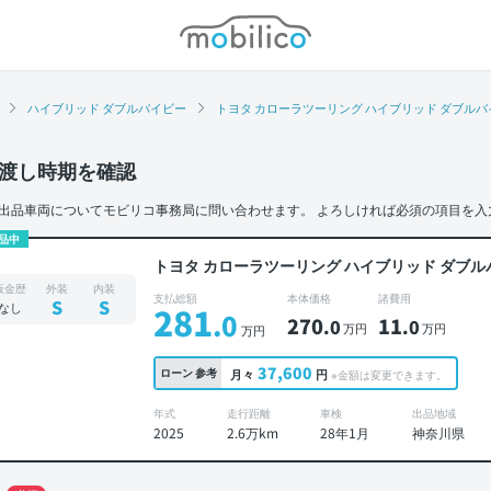
モビリコ
ハイブリッド ダブルバイビー
トヨタ カローラツーリング ハイブリッド ダブルバイ
渡し時期を確認
出品車両についてモビリコ事務局に問い合わせます。
よろしければ必須の項目を入
品中
トヨタ カローラツーリング ハイブリッド ダブル
板金歴
外装
内装
支払総額
本体価格
諸費用
S
S
なし
281
.0
270
11
.0
.0
万円
万円
万円
37,600
ローン
参考
月々
円
※金額は変更できます。
年式
走行距離
車検
出品地域
2025
2.6万km
28年1月
神奈川県