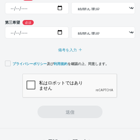
第三希望
必須
備考を入力
プライバシーポリシー
及び
利用規約
を確認の上、同意します。
If you
are a
human,
ignore
this
field
送信