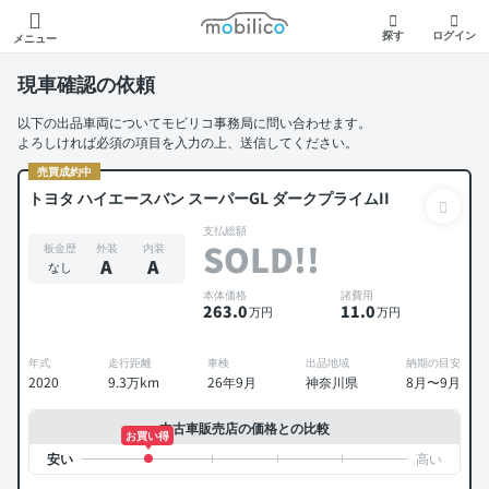
モビリコ
探す
ログイン
メニュー
現車確認の依頼
以下の出品車両についてモビリコ事務局に問い合わせます。
よろしければ必須の項目を入力の上、送信してください。
売買成約中
トヨタ ハイエースバン スーパーGL ダークプライムII
支払総額
SOLD!!
板金歴
外装
内装
A
A
なし
本体価格
諸費用
263
.0
11
.0
万円
万円
年式
走行距離
車検
出品地域
納期の目安
2020
9.3万km
26年9月
神奈川県
8月〜9月
中古車販売店の価格との比較
お買い得