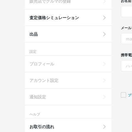
販売店でクルマの登録
お名前
査定価格シミュレーション
メール
出品
設定
携帯電
プロフィール
アカウント設定
プ
通知設定
If you
are a
ヘルプ
huma
ignor
お取引の流れ
this