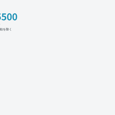
5500
時
始を除く