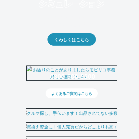
クルマの将来的な価値を予測！
出品や下取りの際の参考に。
くわしくはこちら
0800-500-5500
よくあるご質問はこちら