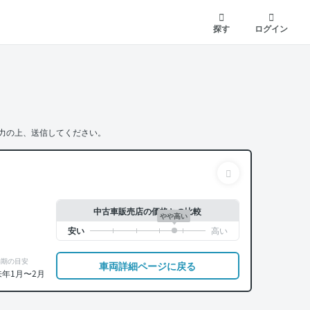
探す
ログイン
力の上、送信してください。
中古車販売店の価格との比較
やや高い
納期の目安
車両詳細ページに戻る
来年1月〜2月