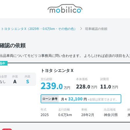
モビリコ
トヨタ シエンタ X（2025年・0.6万km・その他の色）
現車確認の依頼
確認の依頼
出品車両についてモビリコ事務局に問い合わせます。
よろしければ必須の項目を入
品中
トヨタ シエンタ X
板金歴
外装
内装
支払総額
本体価格
諸費用
A
S
なし
239
.0
228
11
.0
.0
万円
万円
万円
32,100
ローン
参考
月々
円
※金額は変更できます。
年式
走行距離
車検
出品地域
2025
0.6万km
28年2月
神奈川県