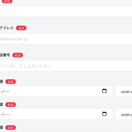
必須
アドレス
必須
話番号
必須
望
必須
望
必須
望
必須