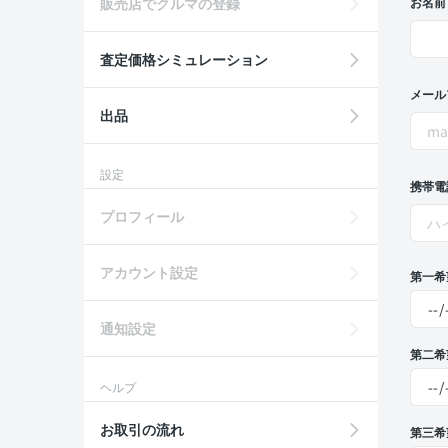
販売店でクルマの登録
お名前
査定価格シミュレーション
メール
出品
設定
携帯電
プロフィール
アカウント設定
第一希
通知設定
第二希
ヘルプ
お取引の流れ
第三希