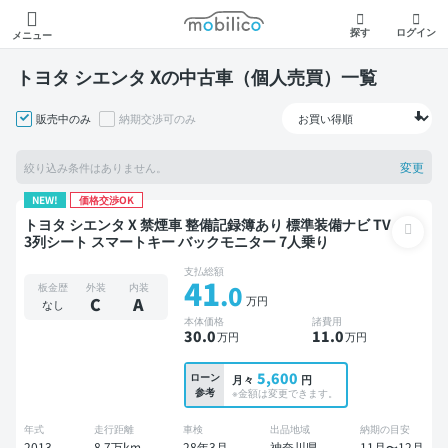
モビリコ
探す
ログイン
メニュー
トヨタ シエンタ Xの中古車（個人売買）一覧
販売中のみ
納期交渉可のみ
変更
絞り込み条件はありません。
NEW!
価格交渉OK
トヨタ シエンタ X 禁煙車 整備記録簿あり 標準装備ナビ TV
3列シート スマートキー バックモニター 7人乗り
支払総額
41
.0
板金歴
外装
内装
万円
C
A
なし
本体価格
諸費用
30
.0
11
.0
万円
万円
5,600
ローン
月々
円
参考
※金額は変更できます。
年式
走行距離
車検
出品地域
納期の目安
2013
8.7万km
28年3月
神奈川県
11月〜12月