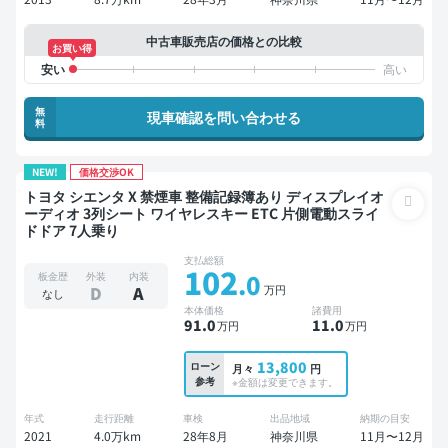
中古車販売店の価格との比較
お買い得
無
現車確認を問い合わせる
料
NEW!
価格交渉OK
トヨタ シエンタ X 禁煙車 整備記録簿あり ディスプレイオ
ーディオ 3列シート ワイヤレスキー ETC 片側電動スライ
ドドア 7人乗り
支払総額
102
.0
板金歴
外装
内装
万円
D
A
なし
本体価格
諸費用
91
.0
11
.0
万円
万円
13,800
ローン
月々
円
参考
※金額は変更できます。
年式
走行距離
車検
出品地域
納期の目安
2021
4.0万km
28年8月
神奈川県
11月〜12月