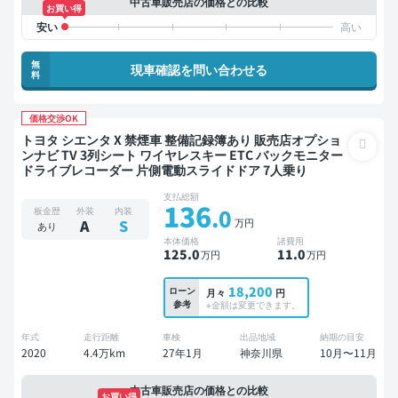
中古車販売店の価格との比較
お買い得
無
現車確認を問い合わせる
料
価格交渉OK
トヨタ シエンタ X 禁煙車 整備記録簿あり 販売店オプショ
ンナビ TV 3列シート ワイヤレスキー ETC バックモニター
ドライブレコーダー 片側電動スライドドア 7人乗り
支払総額
136
.0
板金歴
外装
内装
万円
A
S
あり
本体価格
諸費用
125
.0
11
.0
万円
万円
18,200
ローン
月々
円
参考
※金額は変更できます。
年式
走行距離
車検
出品地域
納期の目安
2020
4.4万km
27年1月
神奈川県
10月〜11月
中古車販売店の価格との比較
お買い得