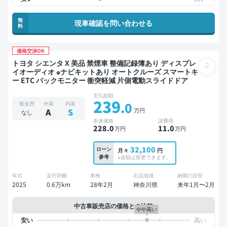
無
現車確認を問い合わせる
料
価格交渉OK
トヨタ シエンタ X 美品 禁煙車 整備記録簿あり ディスプレ
イオーディオ ※ナビキットあり オートクルーズ スマートキ
ー ETC バックモニター 衝突軽減 片側電動スライドドア
支払総額
239
.0
板金歴
外装
内装
万円
A
S
なし
本体価格
諸費用
228
.0
11
.0
万円
万円
32,100
ローン
月々
円
参考
※金額は変更できます。
年式
走行距離
車検
出品地域
納期の目安
2025
0.6万km
28年2月
神奈川県
来年1月〜2月
中古車販売店の価格との比較
やや高い