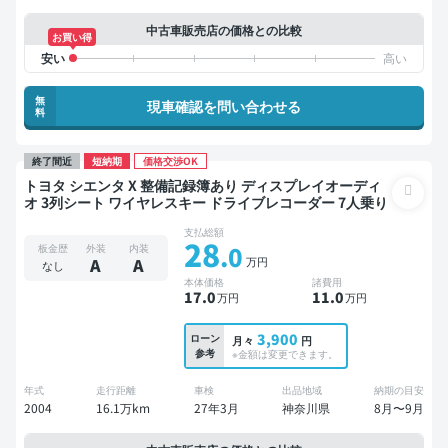
中古車販売店の価格との比較
お買い得
無
現車確認を問い合わせる
料
終了間近
短納期
価格交渉OK
トヨタ シエンタ X 整備記録簿あり ディスプレイオーディ
オ 3列シート ワイヤレスキー ドライブレコーダー 7人乗り
支払総額
28
.0
板金歴
外装
内装
万円
A
A
なし
本体価格
諸費用
17
.0
11
.0
万円
万円
3,900
ローン
月々
円
参考
※金額は変更できます。
年式
走行距離
車検
出品地域
納期の目安
2004
16.1万km
27年3月
神奈川県
8月〜9月