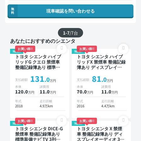
無
現車確認を問い合わせる
料
1-7
/
7
台
あなたにおすすめのシエンタ
お買い得!!
お買い得!!
NEW!
NEW!
トヨタ シエンタ ハイブ
トヨタ シエンタ ハイブ
リッドG クエロ 禁煙車
リッドX 禁煙車 整備記録
整備記録簿あり 標準装
簿あり ディスプレイオ
備ナビ TV スマートキー
ーディオ ※ナビキットあ
131
81
ETC バックモニター ド
り TV 3列シート スマー
.0
.0
支払総額
支払総額
万円
万円
ライブレコーダー 衝突
トキー ETC ドライブレ
本体
諸費用
本体
諸費用
軽減 両側電動スライド
コーダー 片側電動スラ
120.0
11
.0
70.0
11
.0
万円
万円
万円
万円
ドア
イドドア 7人乗り
年式
走行距離
年式
走行距離
2018
4.9万km
2016
4.4万km
お買い得!!
お買い得!!
NEW!
NEW!
トヨタ シエンタ DICE-G
トヨタ シエンタ X 禁煙
禁煙車 整備記録簿あり
車 整備記録簿あり ディ
標準装備ナビ TV 3列シ
スプレイオーディオ 3列