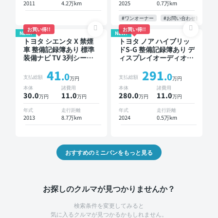
クドア バックモニター
2011
4.2万km
2025
0.7万km
全方位カメラ ドライブ
レコーダー 衝突軽減 両
#ワンオーナー
#お問い合わせ歓迎
側電動スライドドア 7人
お買い得!!
お買い得!!
NEW!
NEW!
乗り
トヨタ シエンタ X 禁煙
トヨタ ノア ハイブリッ
車 整備記録簿あり 標準
ドS-G 整備記録簿あり デ
装備ナビ TV 3列シート
ィスプレイオーディオ ※
スマートキー バックモ
ナビキットあり TV オー
41
291
ニター 7人乗り
トクルーズ 3列シート ス
.0
.0
支払総額
支払総額
万円
万円
マートキー バックモニ
本体
諸費用
本体
諸費用
ター ドライブレコーダ
30.0
11
.0
280.0
11
.0
万円
万円
万円
万円
ー 衝突軽減 7人乗り
年式
走行距離
年式
走行距離
2013
8.7万km
2024
0.5万km
おすすめのミニバンをもっと見る
お探しのクルマが見つかりませんか？
検索条件を変更してみると
気に入るクルマが見つかるかもしれません。