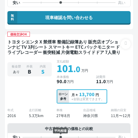
無
現車確認を問い合わせる
料
価格交渉OK
トヨタ シエンタ X 禁煙車 整備記録簿あり 販売店オプショ
ンナビ TV 3列シート スマートキー ETC バックモニター ド
ライブレコーダー 衝突軽減 片側電動スライドドア 7人乗り
支払総額
101
.0
板金歴
外装
内装
万円
B
S
あり
本体価格
諸費用
90
.0
11
.0
万円
万円
13,700
ローン
月々
円
参考
※金額は変更できます。
年式
走行距離
車検
出品地域
納期の目安
2016
5.3万km
27年8月
神奈川県
11月〜12月
中古車販売店の価格との比較
平均相場