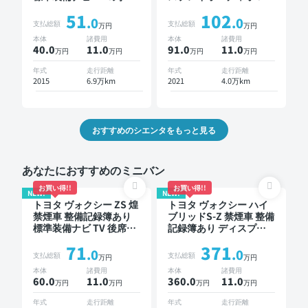
ート バックモニター 片
シート ワイヤレスキー
51
102
側電動スライドドア 7人
ETC 片側電動スライドド
.0
.0
支払総額
支払総額
万円
万円
乗り
ア 7人乗り
本体
諸費用
本体
諸費用
40.0
11
.0
91.0
11
.0
万円
万円
万円
万円
年式
走行距離
年式
走行距離
2015
6.9万km
2021
4.0万km
おすすめのシエンタをもっと見る
あなたにおすすめのミニバン
お買い得!!
お買い得!!
NEW!
NEW!
トヨタ ヴォクシー ZS 煌
トヨタ ヴォクシー ハイ
禁煙車 整備記録簿あり
ブリッドS-Z 禁煙車 整備
標準装備ナビ TV 後席モ
記録簿あり ディスプレ
ニター 3列シート ETC バ
イオーディオ TV 後席モ
71
371
ックモニター 両側電動
ニター ブラインドスポ
.0
.0
支払総額
支払総額
万円
万円
スライドドア 8人乗り
ットモニター デジタル
本体
諸費用
本体
諸費用
インナーミラー オート
60.0
11
.0
360.0
11
.0
万円
万円
万円
万円
クルーズ 3列シート スマ
ートキー ETC 電動バッ
年式
走行距離
年式
走行距離