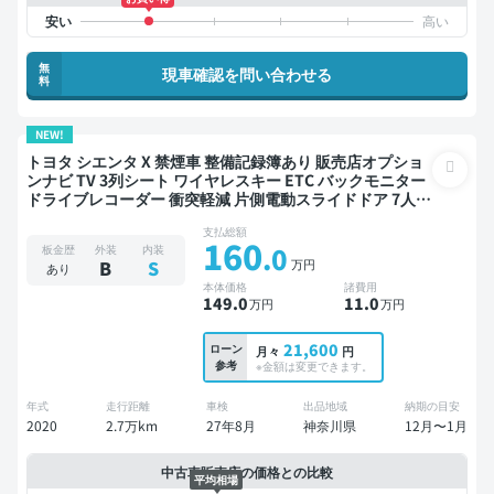
無
現車確認を問い合わせる
料
NEW!
トヨタ シエンタ X 禁煙車 整備記録簿あり 販売店オプショ
ンナビ TV 3列シート ワイヤレスキー ETC バックモニター
ドライブレコーダー 衝突軽減 片側電動スライドドア 7人乗
り
支払総額
160
.0
板金歴
外装
内装
万円
B
S
あり
本体価格
諸費用
149
.0
11
.0
万円
万円
21,600
ローン
月々
円
参考
※金額は変更できます。
年式
走行距離
車検
出品地域
納期の目安
2020
2.7万km
27年8月
神奈川県
12月〜1月
中古車販売店の価格との比較
平均相場