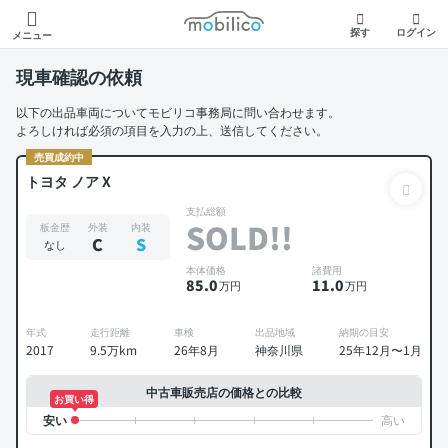
モビリコ
探す
ログイン
メニュー
現車確認の依頼
以下の出品車両についてモビリコ事務局に問い合わせます。
よろしければ必須の項目を入力の上、送信してください。
売買成約中
トヨタ ノア X
支払総額
SOLD!!
板金歴
外装
内装
C
S
なし
本体価格
諸費用
85
.0
11
.0
万円
万円
年式
走行距離
車検
出品地域
納期の目安
2017
9.5万km
26年8月
神奈川県
25年12月〜1月
中古車販売店の価格との比較
お買い得