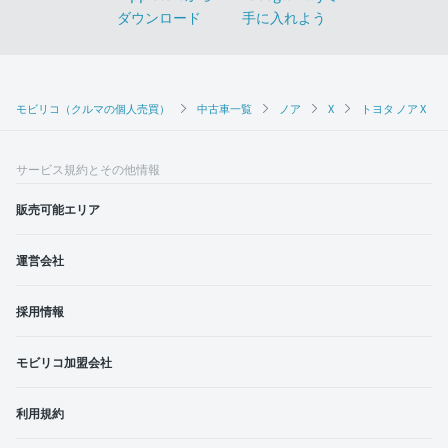
モビリコ（クルマの個人売買）
中古車一覧
ノア
X
トヨタ ノア X（2
サービス規約とその他情報
販売可能エリア
運営会社
採用情報
モビリコ加盟会社
利用規約