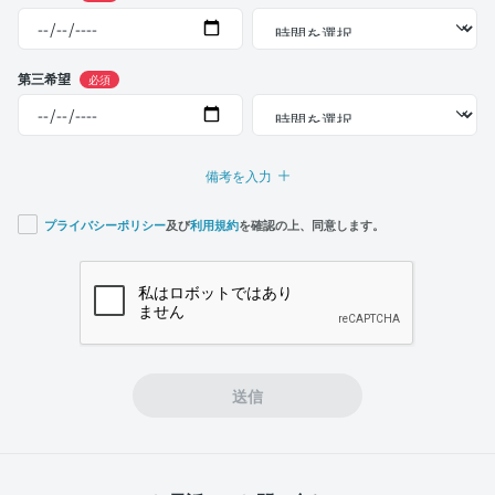
第三希望
必須
備考を入力
プライバシーポリシー
及び
利用規約
を確認の上、同意します。
If you
are a
human,
ignore
this
field
送信