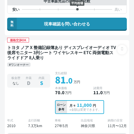
中古車販売店の価格との比較
平均相場
無
現車確認を問い合わせる
料
価格交渉OK
トヨタ ノア X 整備記録簿あり ディスプレイオーディオ TV
後席モニター 3列シート ワイヤレスキー ETC 両側電動ス
ライドドア 8人乗り
#ワンオーナー
支払総額
81
.0
板金歴
外装
内装
万円
D
S
なし
本体価格
諸費用
70
.0
11
.0
万円
万円
11,000
ローン
月々
円
参考
※金額は変更できます。
年式
走行距離
車検
出品地域
納期の目安
2010
7.3万km
27年5月
神奈川県
11月〜12月