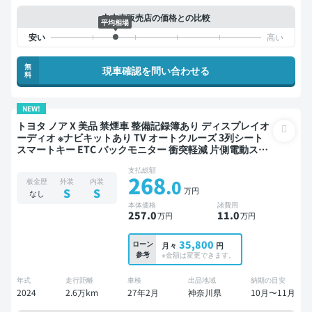
中古車販売店の価格との比較
平均相場
無
現車確認を問い合わせる
料
NEW!
トヨタ ノア X 美品 禁煙車 整備記録簿あり ディスプレイオ
ーディオ ※ナビキットあり TV オートクルーズ 3列シート
スマートキー ETC バックモニター 衝突軽減 片側電動スラ
イドドア 7人乗り
支払総額
268
.0
板金歴
外装
内装
万円
S
S
なし
本体価格
諸費用
257
.0
11
.0
万円
万円
35,800
ローン
月々
円
参考
※金額は変更できます。
年式
走行距離
車検
出品地域
納期の目安
2024
2.6万km
27年2月
神奈川県
10月〜11月