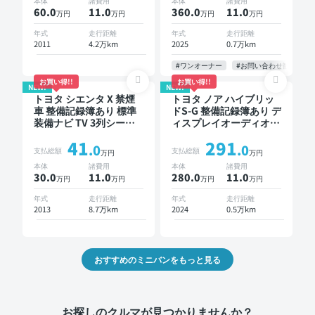
本体
諸費用
本体
諸費用
インナーミラー オート
60.0
11
.0
360.0
11
.0
万円
万円
万円
万円
クルーズ 3列シート スマ
ートキー ETC 電動バッ
年式
走行距離
年式
走行距離
クドア バックモニター
2011
4.2万km
2025
0.7万km
全方位カメラ ドライブ
レコーダー 衝突軽減 両
#ワンオーナー
#お問い合わせ歓迎
側電動スライドドア 7人
お買い得!!
お買い得!!
NEW!
NEW!
乗り
トヨタ シエンタ X 禁煙
トヨタ ノア ハイブリッ
車 整備記録簿あり 標準
ドS-G 整備記録簿あり デ
装備ナビ TV 3列シート
ィスプレイオーディオ ※
スマートキー バックモ
ナビキットあり TV オー
41
291
ニター 7人乗り
トクルーズ 3列シート ス
.0
.0
支払総額
支払総額
万円
万円
マートキー バックモニ
本体
諸費用
本体
諸費用
ター ドライブレコーダ
30.0
11
.0
280.0
11
.0
万円
万円
万円
万円
ー 衝突軽減 7人乗り
年式
走行距離
年式
走行距離
2013
8.7万km
2024
0.5万km
おすすめのミニバンをもっと見る
お探しのクルマが見つかりませんか？