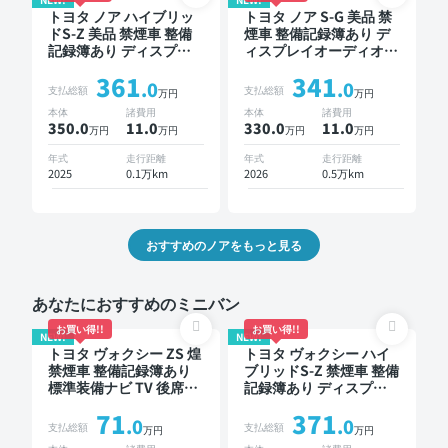
トヨタ ノア ハイブリッ
トヨタ ノア S-G 美品 禁
ドS-Z 美品 禁煙車 整備
煙車 整備記録簿あり デ
記録簿あり ディスプレ
ィスプレイオーディオ
イオーディオ ※ナビキッ
TV ブラインドスポット
361
341
トあり TV ブラインドス
モニター オートクルー
.0
.0
支払総額
支払総額
万円
万円
ポットモニター オート
ズ 3列シート スマートキ
本体
諸費用
本体
諸費用
クルーズ 3列シート スマ
ー ETC バックモニター
350.0
11
.0
330.0
11
.0
万円
万円
万円
万円
ートキー ETC 電動バッ
ドライブレコーダー 衝
クドア バックモニター
突軽減 両側電動スライ
年式
走行距離
年式
走行距離
ドライブレコーダー 衝
ドドア 7人乗り
2025
0.1万km
2026
0.5万km
突軽減 両側電動スライ
ドドア 7人乗り
おすすめのノアをもっと見る
あなたにおすすめのミニバン
お買い得!!
お買い得!!
NEW!
NEW!
トヨタ ヴォクシー ZS 煌
トヨタ ヴォクシー ハイ
禁煙車 整備記録簿あり
ブリッドS-Z 禁煙車 整備
標準装備ナビ TV 後席モ
記録簿あり ディスプレ
ニター 3列シート ETC バ
イオーディオ TV 後席モ
71
371
ックモニター 両側電動
ニター ブラインドスポ
.0
.0
支払総額
支払総額
万円
万円
スライドドア 8人乗り
ットモニター デジタル