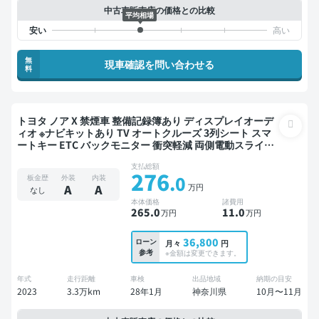
中古車販売店の価格との比較
平均相場
無
現車確認を問い合わせる
料
トヨタ ノア X 禁煙車 整備記録簿あり ディスプレイオーデ
ィオ ※ナビキットあり TV オートクルーズ 3列シート スマ
ートキー ETC バックモニター 衝突軽減 両側電動スライド
ドア 7人乗り
支払総額
276
.0
板金歴
外装
内装
万円
A
A
なし
本体価格
諸費用
265
.0
11
.0
万円
万円
36,800
ローン
月々
円
参考
※金額は変更できます。
年式
走行距離
車検
出品地域
納期の目安
2023
3.3万km
28年1月
神奈川県
10月〜11月