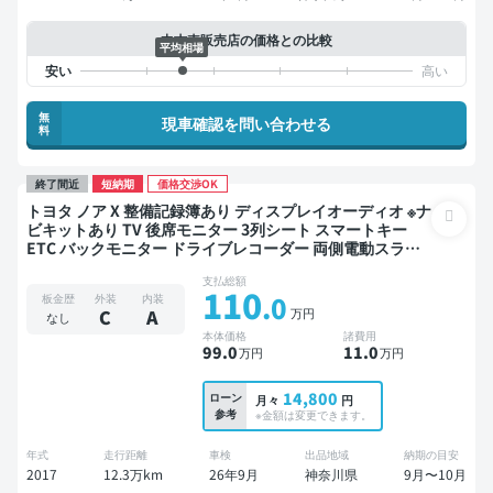
中古車販売店の価格との比較
平均相場
無
現車確認を問い合わせる
料
終了間近
短納期
価格交渉OK
トヨタ ノア X 整備記録簿あり ディスプレイオーディオ ※ナ
ビキットあり TV 後席モニター 3列シート スマートキー
ETC バックモニター ドライブレコーダー 両側電動スライ
ドドア 7人乗り
支払総額
110
.0
板金歴
外装
内装
万円
C
A
なし
本体価格
諸費用
99
.0
11
.0
万円
万円
14,800
ローン
月々
円
参考
※金額は変更できます。
年式
走行距離
車検
出品地域
納期の目安
2017
12.3万km
26年9月
神奈川県
9月〜10月