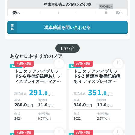
中古車販売店の価格との比較
やや高い
無
現車確認を問い合わせる
料
1-7
/
7
台
あなたにおすすめのノア
お買い得!!
お買い得!!
NEW!
NEW!
トヨタ ノア ハイブリッ
トヨタ ノア ハイブリッ
ドS-G 整備記録簿あり デ
ドS-Z 禁煙車 整備記録簿
ィスプレイオーディオ ※
あり ディスプレイオー
ナビキットあり TV オー
ディオ ※ナビキットあり
291
351
トクルーズ 3列シート ス
TV ブラインドスポット
.0
.0
支払総額
支払総額
万円
万円
マートキー バックモニ
モニター デジタルイン
本体
諸費用
本体
諸費用
ター ドライブレコーダ
ナーミラー オートクル
280.0
11
.0
340.0
11
.0
万円
万円
万円
万円
ー 衝突軽減 7人乗り
ーズ 3列シート スマート
キー ETC 電動バックド
年式
走行距離
年式
走行距離
ア バックモニター 衝突
2024
0.5万km
2022
2.7万km
軽減 両側電動スライド
ドア 7人乗り
お買い得!!
お買い得!!
NEW!
NEW!