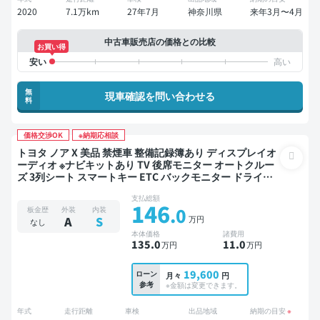
2020
7.1万km
27年7月
神奈川県
来年3月〜4月
中古車販売店の価格との比較
お買い得
無
現車確認を問い合わせる
料
価格交渉OK
※納期応相談
トヨタ ノア X 美品 禁煙車 整備記録簿あり ディスプレイオ
ーディオ ※ナビキットあり TV 後席モニター オートクルー
ズ 3列シート スマートキー ETC バックモニター ドライブ
レコーダー 衝突軽減 両側電動スライドドア 7人乗り
支払総額
146
.0
板金歴
外装
内装
万円
A
S
なし
本体価格
諸費用
135
.0
11
.0
万円
万円
19,600
ローン
月々
円
参考
※金額は変更できます。
年式
走行距離
車検
出品地域
納期の目安
※