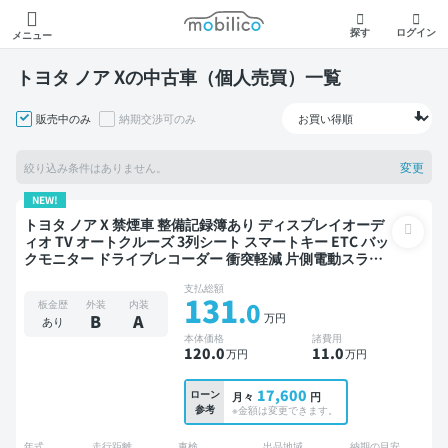
モビリコ
探す
ログイン
メニュー
トヨタ ノア Xの中古車（個人売買）一覧
販売中のみ
納期交渉可のみ
変更
絞り込み条件はありません。
NEW!
トヨタ ノア X 禁煙車 整備記録簿あり ディスプレイオーデ
ィオ TV オートクルーズ 3列シート スマートキー ETC バッ
クモニター ドライブレコーダー 衝突軽減 片側電動スライ
ドドア 7人乗り
支払総額
131
.0
板金歴
外装
内装
万円
B
A
あり
本体価格
諸費用
120
.0
11
.0
万円
万円
17,600
ローン
月々
円
参考
※金額は変更できます。
年式
走行距離
車検
出品地域
納期の目安