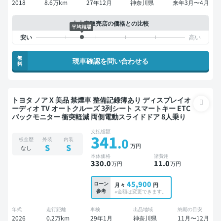
2018
8.6万km
27年12月
神奈川県
来年3月〜4月
中古車販売店の価格との比較
平均相場
無
現車確認を問い合わせる
料
トヨタ ノア X 美品 禁煙車 整備記録簿あり ディスプレイオ
ーディオ TV オートクルーズ 3列シート スマートキー ETC
バックモニター 衝突軽減 両側電動スライドドア 8人乗り
支払総額
341
.0
板金歴
外装
内装
万円
S
S
なし
本体価格
諸費用
330
.0
11
.0
万円
万円
45,900
ローン
月々
円
参考
※金額は変更できます。
年式
走行距離
車検
出品地域
納期の目安
2026
0.2万km
29年1月
神奈川県
11月〜12月