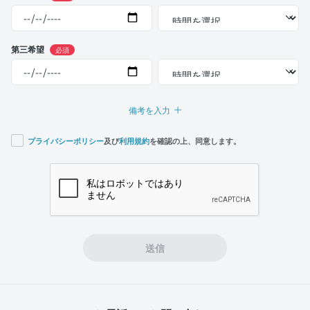
第三希望
必須
備考を入力
プライバシーポリシー
及び
利用規約
を確認の上、同意します。
If you
are a
human,
ignore
this
field
送信