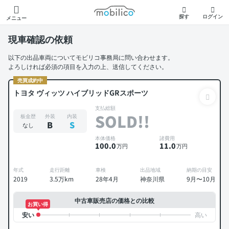
モビリコ
探す
ログイン
メニュー
現車確認の依頼
以下の出品車両についてモビリコ事務局に問い合わせます。
よろしければ必須の項目を入力の上、送信してください。
売買成約中
トヨタ ヴィッツ ハイブリッドGRスポーツ
支払総額
SOLD!!
板金歴
外装
内装
B
S
なし
本体価格
諸費用
100
.0
11
.0
万円
万円
年式
走行距離
車検
出品地域
納期の目安
2019
3.5万km
28年4月
神奈川県
9月〜10月
中古車販売店の価格との比較
お買い得