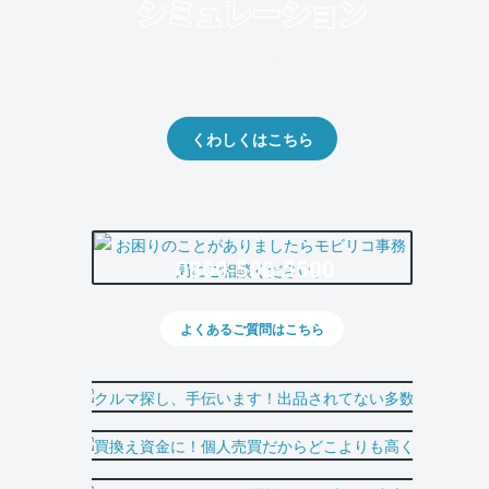
クルマの将来的な価値を予測！
出品や下取りの際の参考に。
くわしくはこちら
0800-500-5500
よくあるご質問はこちら