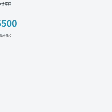
わせ窓口
5500
時
始を除く