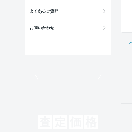
よくあるご質問
お問い合わせ
プ
If you
are a
huma
ignor
モビリコでクルマを売りたい方
this
field