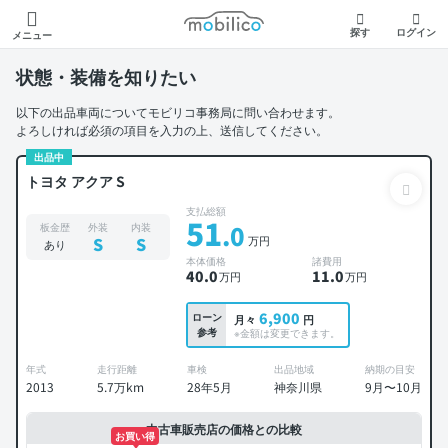
モビリコ
探す
ログイン
メニュー
状態・装備を知りたい
以下の出品車両についてモビリコ事務局に問い合わせます。
よろしければ必須の項目を入力の上、送信してください。
出品中
トヨタ アクア S
支払総額
51
.0
板金歴
外装
内装
万円
S
S
あり
本体価格
諸費用
40
.0
11
.0
万円
万円
6,900
ローン
月々
円
参考
※金額は変更できます。
年式
走行距離
車検
出品地域
納期の目安
2013
5.7万km
28年5月
神奈川県
9月〜10月
中古車販売店の価格との比較
お買い得