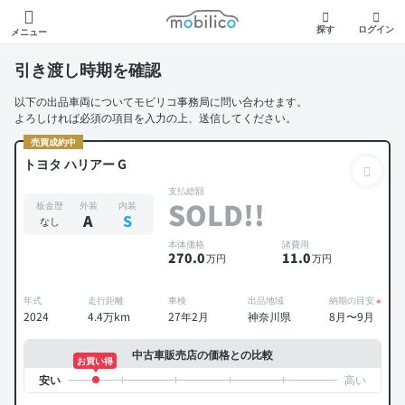
モビリコ
探す
ログイン
メニュー
引き渡し時期を確認
以下の出品車両についてモビリコ事務局に問い合わせます。
よろしければ必須の項目を入力の上、送信してください。
売買成約中
トヨタ ハリアー G
支払総額
SOLD!!
板金歴
外装
内装
A
S
なし
本体価格
諸費用
270
.0
11
.0
万円
万円
年式
走行距離
車検
出品地域
納期の目安
※
2024
4.4万km
27年2月
神奈川県
8月〜9月
中古車販売店の価格との比較
お買い得