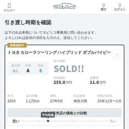
モビリコ
探す
ログイン
メニュー
引き渡し時期を確認
以下の出品車両についてモビリコ事務局に問い合わせます。
よろしければ必須の項目を入力の上、送信してください。
売買成約中
トヨタ カローラツーリング ハイブリッド ダブルバイビー
支払総額
SOLD!!
板金歴
外装
内装
A
S
なし
本体価格
諸費用
255
.0
11
.0
万円
万円
年式
走行距離
車検
出品地域
納期の目安
2024
1.1万km
27年9月
神奈川県
25年12月〜1月
中古車販売店の価格との比較
平均相場