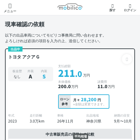
モビリコ
探す
ログイン
メニュー
現車確認の依頼
以下の出品車両についてモビリコ事務局に問い合わせます。
よろしければ必須の項目を入力の上、送信してください。
出品中
トヨタ アクア G
支払総額
211
.0
板金歴
外装
内装
万円
A
S
なし
本体価格
諸費用
200
.0
11
.0
万円
万円
28,200
ローン
月々
円
参考
※金額は変更できます。
年式
走行距離
車検
出品地域
納期の目安
2023
3.0万km
26年11月
神奈川県
9月〜10月
中古車販売店の価格との比較
平均相場