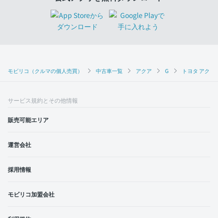
モビリコ（クルマの個人売買）
中古車一覧
アクア
G
トヨタ アクア 
サービス規約とその他情報
販売可能エリア
運営会社
採用情報
モビリコ加盟会社