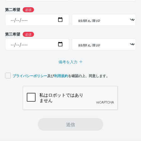
第二希望
必須
第三希望
必須
備考を入力
プライバシーポリシー
及び
利用規約
を確認の上、同意します。
If you
are a
human,
ignore
this
field
送信