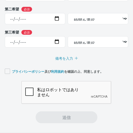
第二希望
必須
第三希望
必須
備考を入力
プライバシーポリシー
及び
利用規約
を確認の上、同意します。
If you
are a
human,
ignore
this
field
送信