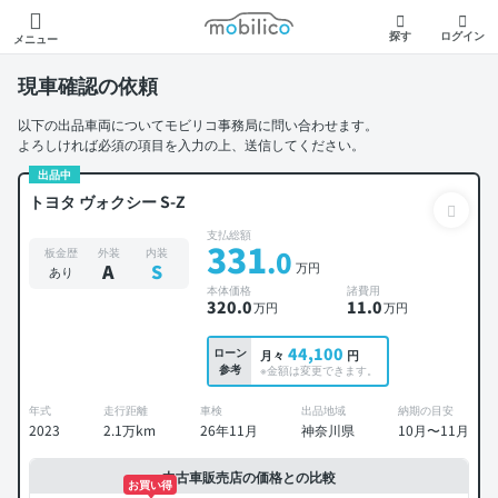
モビリコ
探す
ログイン
メニュー
現車確認の依頼
以下の出品車両についてモビリコ事務局に問い合わせます。
よろしければ必須の項目を入力の上、送信してください。
出品中
トヨタ ヴォクシー S-Z
支払総額
331
.0
板金歴
外装
内装
万円
A
S
あり
本体価格
諸費用
320
.0
11
.0
万円
万円
44,100
ローン
月々
円
参考
※金額は変更できます。
年式
走行距離
車検
出品地域
納期の目安
2023
2.1万km
26年11月
神奈川県
10月〜11月
中古車販売店の価格との比較
お買い得