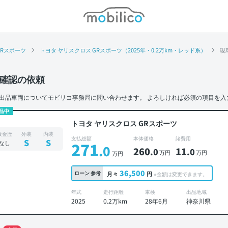
モビリコ
GRスポーツ
トヨタ ヤリスクロス GRスポーツ（2025年・0.2万km・レッド系）
現
確認の依頼
出品車両についてモビリコ事務局に問い合わせます。
よろしければ必須の項目を入
品中
トヨタ ヤリスクロス GRスポーツ
板金歴
外装
内装
支払総額
本体価格
諸費用
S
S
なし
271
.0
260
11
.0
.0
万円
万円
万円
36,500
ローン
参考
月々
円
※金額は変更できます。
年式
走行距離
車検
出品地域
2025
0.2万km
28年6月
神奈川県