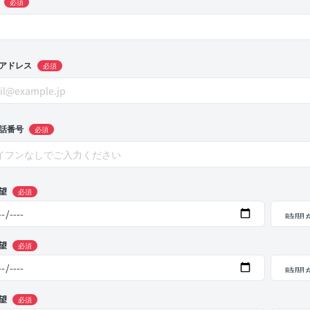
必須
アドレス
必須
話番号
必須
望
必須
望
必須
望
必須