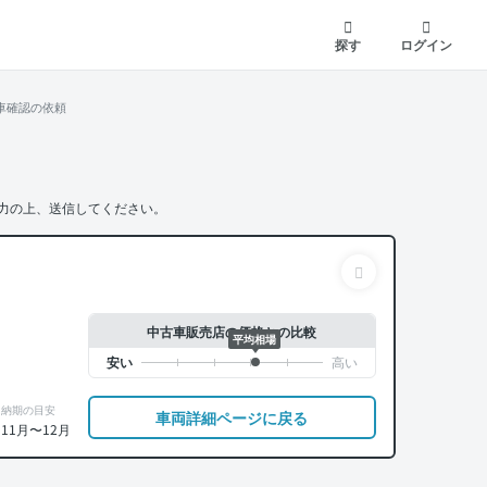
探す
ログイン
車確認の依頼
力の上、送信してください。
中古車販売店の価格との比較
平均相場
納期の目安
車両詳細ページに戻る
11月〜12月