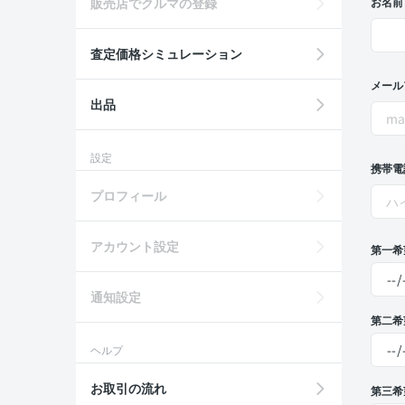
販売店でクルマの登録
お名前
査定価格シミュレーション
メール
出品
設定
携帯電
プロフィール
アカウント設定
第一希
通知設定
第二希
ヘルプ
お取引の流れ
第三希