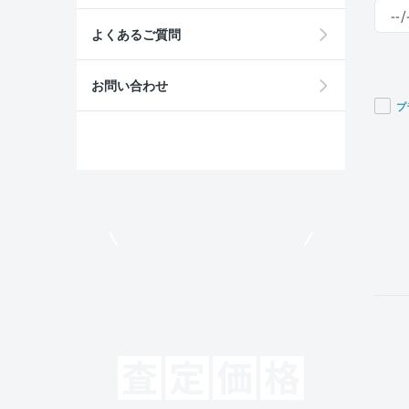
よくあるご質問
お問い合わせ
プ
If you
are a
huma
ignor
this
field
モビリコでクルマを売りたい方