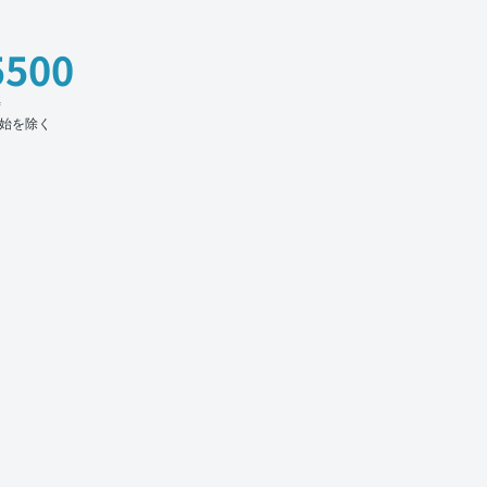
5500
時
始を除く