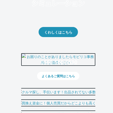
クルマの将来的な価値を予測！
出品や下取りの際の参考に。
くわしくはこちら
0800-500-5500
よくあるご質問はこちら