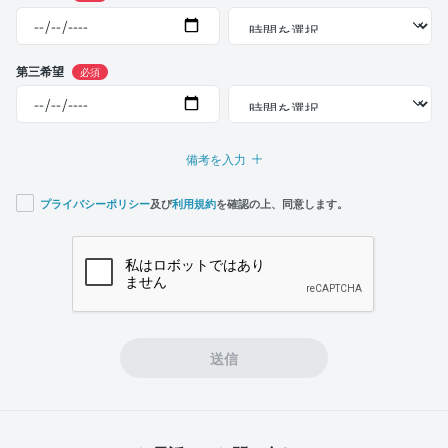
第三希望
必須
備考を入力
プライバシーポリシー
及び
利用規約
を確認の上、同意します。
If you
are a
human,
ignore
this
field
送信