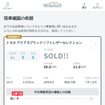
モビリコ
探す
ログイン
メニュー
現車確認の依頼
以下の出品車両についてモビリコ事務局に問い合わせます。
よろしければ必須の項目を入力の上、送信してください。
売買成約中
トヨタ アクア Gブラックソフトレザーセレクション
支払総額
SOLD!!
板金歴
外装
内装
S
S
なし
本体価格
諸費用
39
.0
11
.0
万円
万円
年式
走行距離
車検
出品地域
納期の目安
※
2013
3.4万km
26年8月
神奈川県
7月〜8月
中古車販売店の価格との比較
お買い得