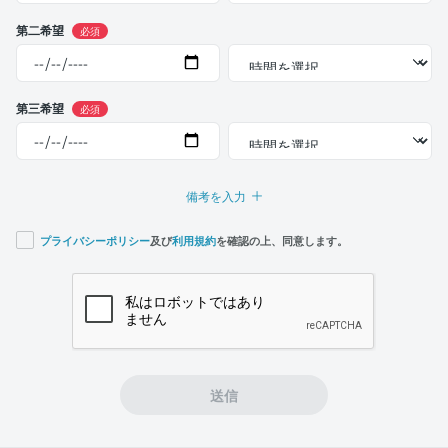
第二希望
必須
第三希望
必須
備考を入力
プライバシーポリシー
及び
利用規約
を確認の上、同意します。
If you
are a
human,
ignore
this
field
送信