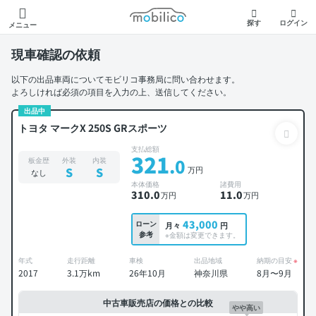
モビリコ
探す
ログイン
メニュー
現車確認の依頼
以下の出品車両についてモビリコ事務局に問い合わせます。
よろしければ必須の項目を入力の上、送信してください。
出品中
トヨタ マークX 250S GRスポーツ
支払総額
321
.0
板金歴
外装
内装
万円
S
S
なし
本体価格
諸費用
310
.0
11
.0
万円
万円
43,000
ローン
月々
円
参考
※金額は変更できます。
年式
走行距離
車検
出品地域
納期の目安
※
2017
3.1万km
26年10月
神奈川県
8月〜9月
中古車販売店の価格との比較
やや高い