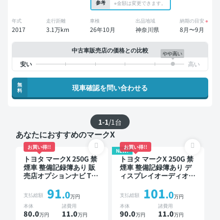
参考
※金額は変更できます。
年式
走行距離
車検
出品地域
納期の目安
※
2017
3.1万km
26年10月
神奈川県
8月〜9月
中古車販売店の価格との比較
やや高い
無
現車確認を問い合わせる
料
1-1
/
1
台
あなたにおすすめのマークX
お買い得!!
お買い得!!
NEW!
トヨタ マークX 250G 禁
トヨタ マークX 250G 禁
煙車 整備記録簿あり 販
煙車 整備記録簿あり デ
売店オプションナビ TV
ィスプレイオーディオ
スマートキー ETC バッ
ワイヤレスキー ETC バ
91
101
クモニター
ックモニター ドライブ
.0
.0
支払総額
支払総額
万円
万円
レコーダー
本体
諸費用
本体
諸費用
80.0
11
.0
90.0
11
.0
万円
万円
万円
万円