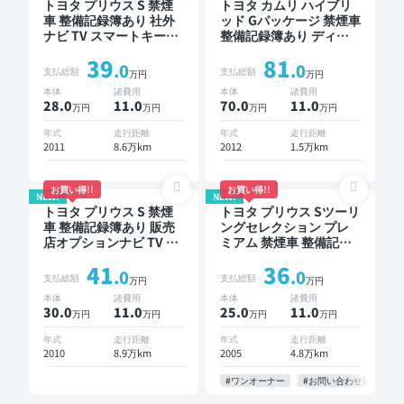
トヨタ プリウス S 禁煙
トヨタ カムリ ハイブリ
車 整備記録簿あり 社外
ッド Gパッケージ 禁煙車
ナビ TV スマートキー
整備記録簿あり ディス
ETC バックモニター ド
プレイオーディオ ※ナビ
39
81
ライブレコーダー
キットあり TV スマート
.0
.0
支払総額
支払総額
万円
万円
キー ETC バックモニタ
本体
諸費用
本体
諸費用
ー ドライブレコーダー
28.0
11
.0
70.0
11
.0
万円
万円
万円
万円
年式
走行距離
年式
走行距離
2011
8.6万km
2012
1.5万km
お買い得!!
お買い得!!
NEW!
NEW!
トヨタ プリウス S 禁煙
トヨタ プリウス Sツーリ
車 整備記録簿あり 販売
ングセレクション プレ
店オプションナビ TV ス
ミアム 禁煙車 整備記録
マートキー ETC
簿あり ディスプレイオ
41
36
ーディオ TV スマートキ
.0
.0
支払総額
支払総額
万円
万円
ー ETC バックモニター
本体
諸費用
本体
諸費用
30.0
11
.0
25.0
11
.0
万円
万円
万円
万円
年式
走行距離
年式
走行距離
2010
8.9万km
2005
4.8万km
#ワンオーナー
#お問い合わせ歓迎