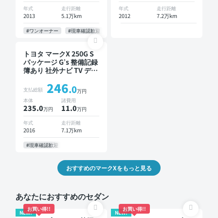
年式
走行距離
年式
走行距離
2013
5.1万km
2012
7.2万km
#ワンオーナー
#現車確認歓迎
#お問い合わせ歓迎
#即納可
トヨタ マークX 250G S
パッケージ G’s 整備記録
簿あり 社外ナビ TV デジ
タルインナーミラー オ
246
ートクルーズ スマート
.0
支払総額
万円
キー ETC バックモニタ
本体
諸費用
ー ドライブレコーダー
235.0
11
.0
万円
万円
リフトアップ 社外マフ
ラー
年式
走行距離
2016
7.1万km
#現車確認歓迎
おすすめのマークXをもっと見る
あなたにおすすめのセダン
お買い得!!
お買い得!!
NEW!
NEW!