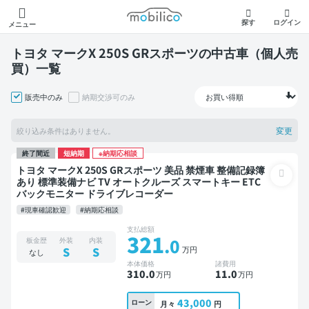
モビリコ
探す
ログイン
メニュー
トヨタ マークX 250S GRスポーツの中古車（個人売
買）一覧
販売中のみ
納期交渉可のみ
変更
絞り込み条件はありません。
終了間近
短納期
※納期応相談
トヨタ マークX 250S GRスポーツ 美品 禁煙車 整備記録簿
あり 標準装備ナビ TV オートクルーズ スマートキー ETC
バックモニター ドライブレコーダー
#現車確認歓迎
#納期応相談
支払総額
321
.0
板金歴
外装
内装
万円
S
S
なし
本体価格
諸費用
310
.0
11
.0
万円
万円
43,000
ローン
月々
円