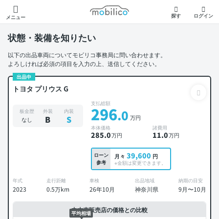
モビリコ
探す
ログイン
メニュー
状態・装備を知りたい
以下の出品車両についてモビリコ事務局に問い合わせます。
よろしければ必須の項目を入力の上、送信してください。
出品中
トヨタ プリウス G
支払総額
296
.0
板金歴
外装
内装
万円
B
S
なし
本体価格
諸費用
285
.0
11
.0
万円
万円
39,600
ローン
月々
円
参考
※金額は変更できます。
年式
走行距離
車検
出品地域
納期の目安
2023
0.5万km
26年10月
神奈川県
9月〜10月
中古車販売店の価格との比較
平均相場