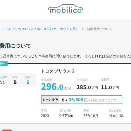
モビリコ
トヨタ プリウス G（2023年・0.5万km・ホワイト系）
初期費用について
費用について
出品車両についてモビリコ事務局に問い合わせます。
よろしければ必須の項目を入
品中
トヨタ プリウス G
板金歴
外装
内装
支払総額
本体価格
諸費用
B
S
なし
296
.0
285
11
.0
.0
万円
万円
万円
39,600
ローン
参考
月々
円
※金額は変更できます。
年式
走行距離
車検
出品地域
2023
0.5万km
26年10月
神奈川県