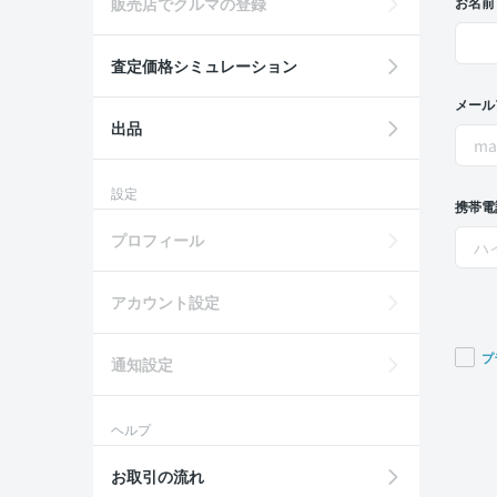
販売店でクルマの登録
お名前
査定価格シミュレーション
メール
出品
設定
携帯電
プロフィール
アカウント設定
プ
通知設定
If you
are a
ヘルプ
huma
ignor
お取引の流れ
this