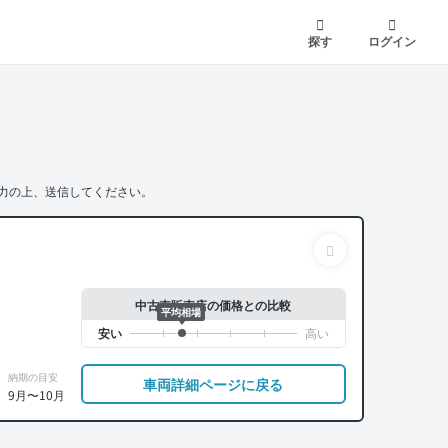
探す
ログイン
力の上、送信してください。
中古車販売店の価格との比較
平均相場
納期の目安
車両詳細ページに戻る
9月〜10月