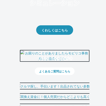
クルマの将来的な価値を予測！
出品や下取りの際の参考に。
くわしくはこちら
0800-500-5500
よくあるご質問はこちら