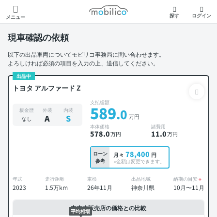
モビリコ
探す
ログイン
メニュー
現車確認の依頼
以下の出品車両についてモビリコ事務局に問い合わせます。
よろしければ必須の項目を入力の上、送信してください。
出品中
トヨタ アルファード Z
支払総額
589
.0
板金歴
外装
内装
万円
A
S
なし
本体価格
諸費用
578
.0
11
.0
万円
万円
78,400
ローン
月々
円
参考
※金額は変更できます。
年式
走行距離
車検
出品地域
納期の目安
※
2023
1.5万km
26年11月
神奈川県
10月〜11月
中古車販売店の価格との比較
平均相場