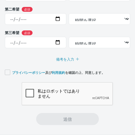
第二希望
必須
第三希望
必須
備考を入力
プライバシーポリシー
及び
利用規約
を確認の上、同意します。
If you
are a
human,
ignore
this
field
送信