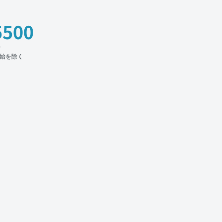
5500
時
始を除く