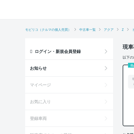
モビリコ（クルマの個人売買）
中古車一覧
アクア
Z
現車
ログイン・新規会員登録
以下の
出
お知らせ
マイページ
お気に入り
登録車両