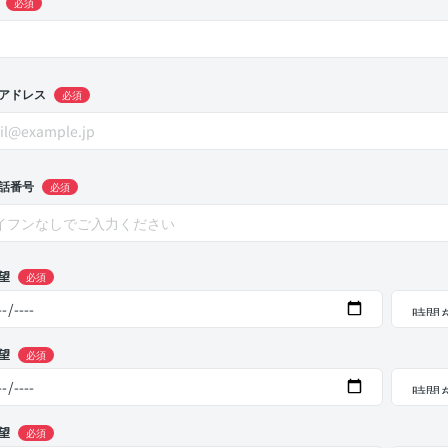
必須
アドレス
必須
話番号
必須
望
必須
望
必須
望
必須