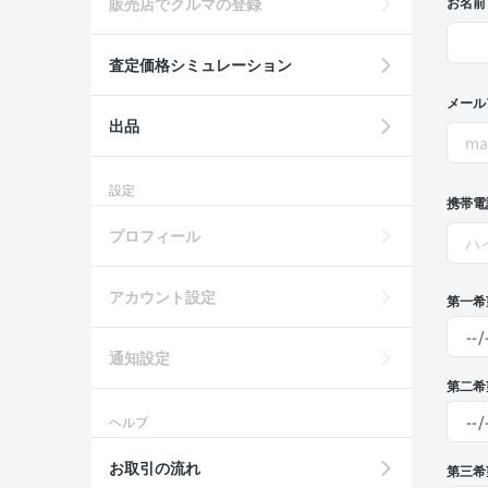
販売店でクルマの登録
お名前
査定価格シミュレーション
メール
出品
設定
携帯電
プロフィール
アカウント設定
第一希
通知設定
第二希
ヘルプ
お取引の流れ
第三希