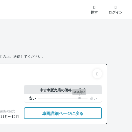
探す
ログイン
力の上、送信してください。
中古車販売店の価格との比較
やや高い
納期の目安
車両詳細ページに戻る
11月〜12月