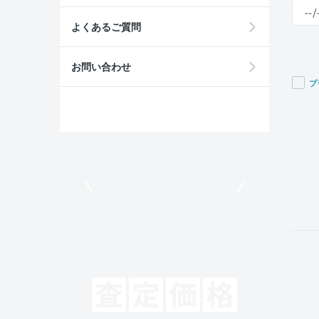
よくあるご質問
お問い合わせ
プ
If you
are a
huma
ignor
this
field
モビリコでクルマを売りたい方