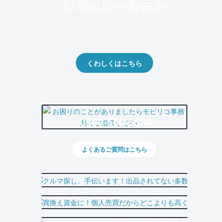
クルマの将来的な価値を予測！
出品や下取りの際の参考に。
くわしくはこちら
0800-500-5500
よくあるご質問はこちら