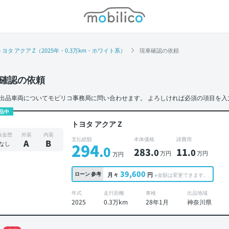
モビリコ
トヨタ アクア Z（2025年・0.3万km・ホワイト系）
現車確認の依頼
確認の依頼
出品車両についてモビリコ事務局に問い合わせます。
よろしければ必須の項目を入
品中
トヨタ アクア Z
板金歴
外装
内装
支払総額
本体価格
諸費用
A
B
なし
294
.0
283
11
.0
.0
万円
万円
万円
39,600
ローン
参考
月々
円
※金額は変更できます。
年式
走行距離
車検
出品地域
2025
0.3万km
28年1月
神奈川県