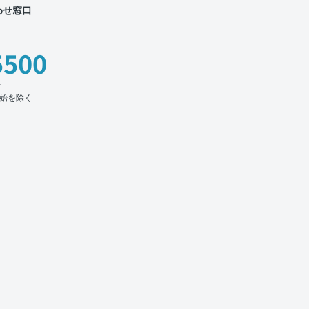
わせ窓口
5500
時
始を除く