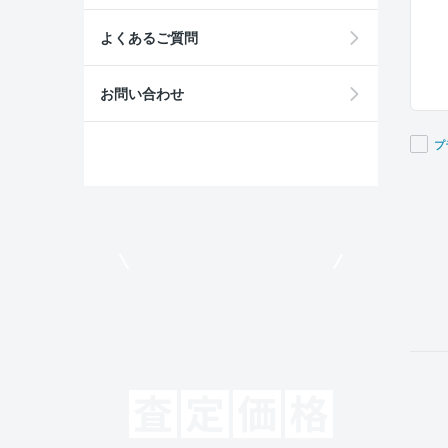
よくあるご質問
お問い合わせ
プ
If you
are a
huma
ignor
モビリコでクルマを売りたい方
this
field