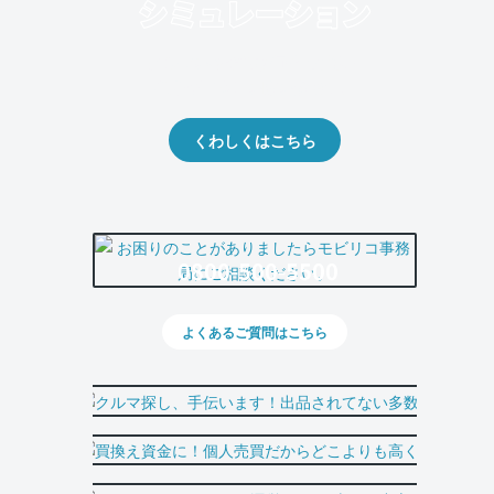
クルマの将来的な価値を予測！
出品や下取りの際の参考に。
くわしくはこちら
0800-500-5500
よくあるご質問はこちら