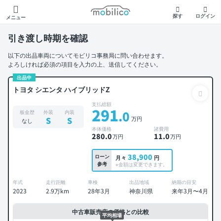
モビリコ
探す
ログイン
メニュー
引き渡し時期を確認
以下の出品車両についてモビリコ事務局に問い合わせます。
よろしければ必須の項目を入力の上、送信してください。
出品中
トヨタ シエンタ ハイブリッドZ
支払総額
291
.0
板金歴
外装
内装
万円
S
S
なし
本体価格
諸費用
280
.0
11
.0
万円
万円
38,900
ローン
月々
円
参考
※金額は変更できます。
年式
走行距離
車検
出品地域
納期の目安
2023
2.9万km
28年3月
神奈川県
来年3月〜4月
中古車販売店の価格との比較
平均相場