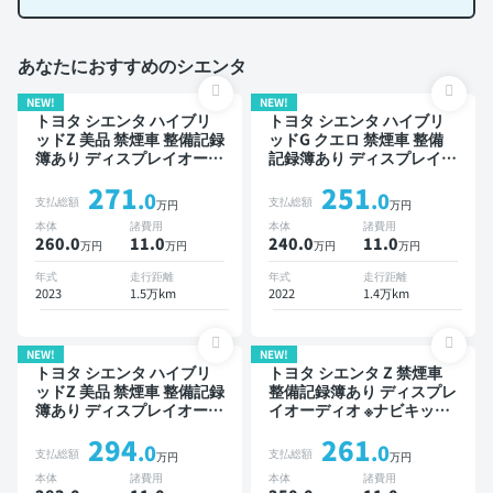
あなたにおすすめのシエンタ
NEW!
NEW!
トヨタ シエンタ ハイブリ
トヨタ シエンタ ハイブリ
ッドZ 美品 禁煙車 整備記録
ッドG クエロ 禁煙車 整備
簿あり ディスプレイオーデ
記録簿あり ディスプレイオ
ィオ TV ブラインドスポッ
ーディオ TV オートクルー
271
251
トモニター オートクルーズ
ズ スマートキー ETC バッ
.0
.0
支払総額
支払総額
万円
万円
スマートキー ETC バック
クモニター 全方位カメラ
本体
諸費用
本体
諸費用
モニター ドライブレコーダ
ドライブレコーダー 衝突軽
260.0
11
.0
240.0
11
.0
万円
万円
万円
万円
ー 衝突軽減 両側電動スラ
減 両側電動スライドドア 7
イドドア
人乗り
年式
走行距離
年式
走行距離
2023
1.5万km
2022
1.4万km
NEW!
NEW!
トヨタ シエンタ ハイブリ
トヨタ シエンタ Z 禁煙車
ッドZ 美品 禁煙車 整備記録
整備記録簿あり ディスプレ
簿あり ディスプレイオーデ
イオーディオ ※ナビキット
ィオ ※ナビキットあり TV
あり TV ブラインドスポッ
294
261
ブラインドスポットモニタ
トモニター オートクルーズ
.0
.0
支払総額
支払総額
万円
万円
ー オートクルーズ 3列シー
3列シート スマートキー
本体
諸費用
本体
諸費用
ト スマートキー ETC バッ
ETC バックモニター 全方