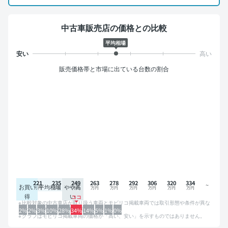
中古車販売店の価格との比較
平均相場
販売価格帯と市場に出ている台数の割合
221
235
249
263
278
292
306
320
334
お買い
平均相場
やや高
得
い
比較対象の中古車店が取り扱う車両とモビリコ掲載車両では取引形態や条件が異な
るため、グラフは参考情報です。
2%
2%
3%
10%
28%
34%
14%
5%
1%
0%
グラフはモビリコ掲載車両の価格が「高い、安い」を示すものではありません。