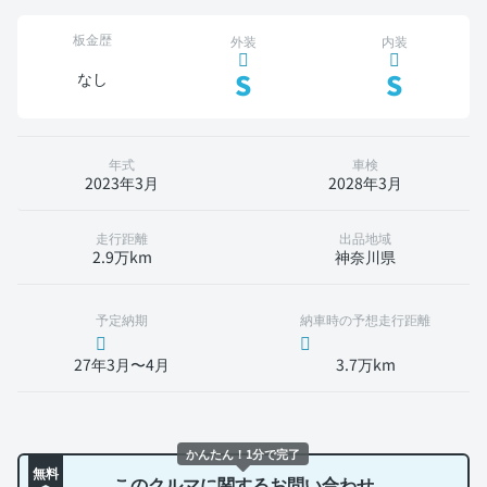
板金歴
外装
内装
S
S
なし
年式
車検
2023年3月
2028年3月
走行距離
出品地域
2.9万km
神奈川県
予定納期
納車時の予想走行距離
27年3月〜4月
3.7万km
かんたん！1分で完了
無料
このクルマに関するお問い合わせ