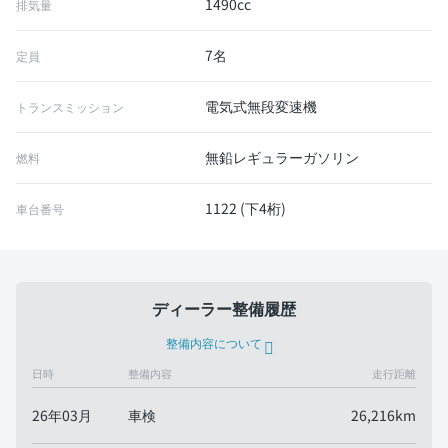
1490cc
排気量
7名
定員
電気式無段変速機
トランスミッション
無鉛レギュラーガソリン
燃料
1122 (下4桁)
車台番号
ディーラー整備履歴
整備内容について
日時
整備内容
走行距離
26年03月
車検
26,216km