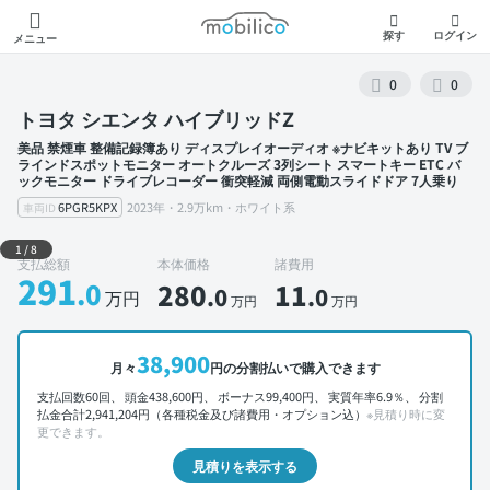
モビリコ
探す
ログイン
メニュー
0
0
トヨタ シエンタ ハイブリッドZ
美品 禁煙車 整備記録簿あり ディスプレイオーディオ ※ナビキットあり TV ブ
ラインドスポットモニター オートクルーズ 3列シート スマートキー ETC バ
ックモニター ドライブレコーダー 衝突軽減 両側電動スライドドア 7人乗り
6PGR5KPX
2023年・2.9万km・ホワイト系
車両ID
外装 左前
1
/
8
支払総額
本体価格
諸費用
291
.0
280
11
.0
.0
万円
万円
万円
38,900
月々
円の分割払いで購入できます
支払回数60回、 頭金438,600円、 ボーナス99,400円、 実質年率6.9％、 分割
払金合計2,941,204円（各種税金及び諸費用・オプション込）
※見積り時に変
更できます。
見積りを表示する