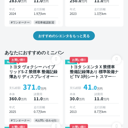
283.0
11
.0
250.0
11
.0
万円
万円
万円
万円
クモニター 全方位カメラ
位カメラ ドライブレコーダ
ドライブレコーダー 衝突軽
ー 衝突軽減 両側電動スラ
年式
走行距離
年式
走行距離
減 両側電動スライドドア 7
イドドア 7人乗り
2024
1.9万km
2023
1.3万km
人乗り
#ワンオーナー
#現車確認歓迎
#お問い合わせ歓迎
おすすめのシエンタをもっと見る
あなたにおすすめのミニバン
お買い得!!
お買い得!!
NEW!
NEW!
トヨタ ヴォクシー ハイブ
トヨタ シエンタ X 禁煙車
リッドS-Z 禁煙車 整備記録
整備記録簿あり 標準装備ナ
簿あり ディスプレイオーデ
ビ TV 3列シート スマート
ィオ TV 後席モニター ブラ
キー バックモニター 7人乗
371
41
インドスポットモニター デ
り
.0
.0
支払総額
支払総額
万円
万円
ジタルインナーミラー オー
本体
諸費用
本体
諸費用
トクルーズ 3列シート スマ
360.0
11
.0
30.0
11
.0
万円
万円
万円
万円
ートキー ETC 電動バック
ドア バックモニター 全方
年式
走行距離
年式
走行距離
位カメラ ドライブレコーダ
2025
0.7万km
2013
8.7万km
ー 衝突軽減 両側電動スラ
イドドア 7人乗り
#ワンオーナー
#お問い合わせ歓迎
お買い得!!
お買い得!!