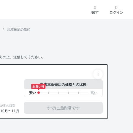
探す
ログイン
現車確認の依頼
力の上、送信してください。
中古車販売店の価格との比較
お買い得
納期の目安
すでに成約済です
10月〜11月