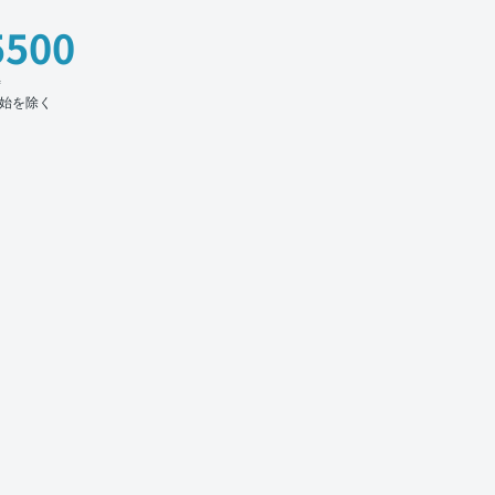
5500
時
始を除く