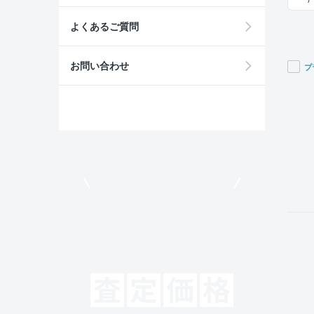
よくあるご質問
お問い合わせ
プ
If you
are a
huma
ignor
this
field
モビリコでクルマを売りたい方