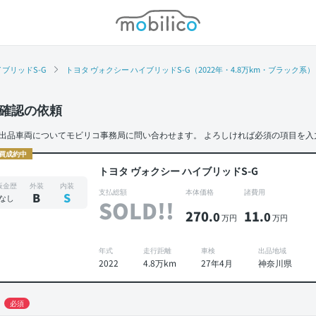
モビリコ
ブリッドS-G
トヨタ ヴォクシー ハイブリッドS-G（2022年・4.8万km・ブラック系）
確認の依頼
出品車両についてモビリコ事務局に問い合わせます。
よろしければ必須の項目を入
買成約中
トヨタ ヴォクシー ハイブリッドS-G
板金歴
外装
内装
支払総額
本体価格
諸費用
B
S
なし
SOLD!!
270
11
.0
.0
万円
万円
年式
走行距離
車検
出品地域
2022
4.8万km
27年4月
神奈川県
必須