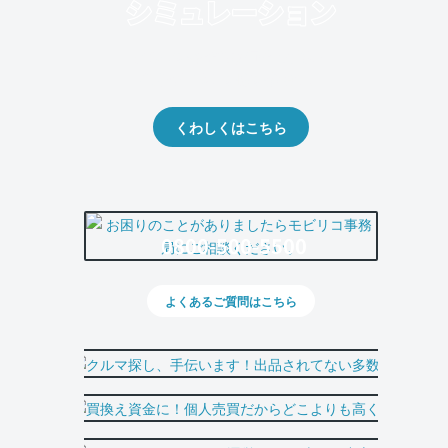
クルマの将来的な価値を予測！
出品や下取りの際の参考に。
くわしくはこちら
0800-500-5500
よくあるご質問はこちら