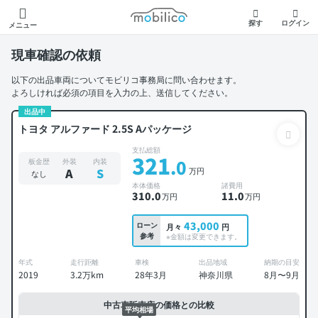
モビリコ
探す
ログイン
メニュー
現車確認の依頼
以下の出品車両についてモビリコ事務局に問い合わせます。
よろしければ必須の項目を入力の上、送信してください。
出品中
トヨタ アルファード 2.5S Aパッケージ
支払総額
321
.0
板金歴
外装
内装
万円
A
S
なし
本体価格
諸費用
310
.0
11
.0
万円
万円
43,000
ローン
月々
円
参考
※金額は変更できます。
年式
走行距離
車検
出品地域
納期の目安
2019
3.2万km
28年3月
神奈川県
8月〜9月
中古車販売店の価格との比較
平均相場