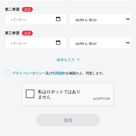
第二希望
必須
第三希望
必須
備考を入力
プライバシーポリシー
及び
利用規約
を確認の上、同意します。
If you
are a
human,
ignore
this
field
送信