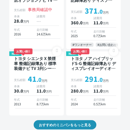
店オプションナビ TV ブ
記録簿あり ディスプレ
ラインドスポットモニタ
イオーディオ TV 後席モ
371
事務局確認中
ー 3列シート スマートキ
ニター ブラインドスポ
支払総額
.0
支払総額
万円
ー バックモニター ドラ
ットモニター デジタル
本体
諸費用
本体
諸費用
イブレコーダー 衝突軽
インナーミラー オート
28.0
---
万円
360.0
11
.0
万円
万円
減 両側電動スライドド
クルーズ 3列シート スマ
ア 7人乗り
ートキー ETC 電動バッ
年式
走行距離
年式
走行距離
2016
14.6万km
クドア バックモニター
2025
0.7万km
全方位カメラ ドライブ
レコーダー 衝突軽減 両
#ワンオーナー
#お問い合わせ歓迎
側電動スライドドア 7人
お買い得!!
お買い得!!
NEW!
NEW!
乗り
トヨタ シエンタ X 禁煙
トヨタ ノア ハイブリッ
車 整備記録簿あり 標準
ドS-G 整備記録簿あり デ
装備ナビ TV 3列シート
ィスプレイオーディオ ※
スマートキー バックモ
ナビキットあり TV オー
41
291
ニター 7人乗り
トクルーズ 3列シート ス
.0
.0
支払総額
支払総額
万円
万円
マートキー バックモニ
本体
諸費用
本体
諸費用
ター ドライブレコーダ
30.0
11
.0
280.0
11
.0
万円
万円
万円
万円
ー 衝突軽減 7人乗り
年式
走行距離
年式
走行距離
2013
8.7万km
2024
0.5万km
おすすめのミニバンをもっと見る