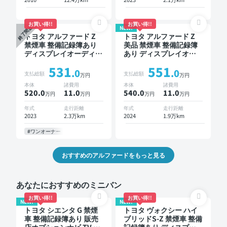
お買い得!!
お買い得!!
NEW!
終了間近
トヨタ アルファード Z
トヨタ アルファード Z
禁煙車 整備記録簿あり
美品 禁煙車 整備記録簿
ディスプレイオーディオ
あり ディスプレイオー
※ナビキットあり TV 後
ディオ ※ナビキットあり
531
551
席モニター ブラインド
TV 後席モニター ブライ
.0
.0
支払総額
支払総額
万円
万円
スポットモニター デジ
ンドスポットモニター
本体
諸費用
本体
諸費用
タルインナーミラー オ
デジタルインナーミラー
520.0
11
.0
540.0
11
.0
万円
万円
万円
万円
ートクルーズ 3列シート
オートクルーズ 3列シー
スマートキー ETC 電動
ト スマートキー 電動バ
年式
走行距離
年式
走行距離
バックドア バックモニ
ックドア バックモニタ
2023
2.3万km
2024
1.9万km
ター 全方位カメラ ドラ
ー 全方位カメラ ドライ
イブレコーダー 衝突軽
ブレコーダー 衝突軽減
#ワンオーナー
減 両側電動スライドド
両側電動スライドドア 7
ア 7人乗り
人乗り
おすすめのアルファードをもっと見る
あなたにおすすめのミニバン
お買い得!!
お買い得!!
NEW!
NEW!
トヨタ シエンタ G 禁煙
トヨタ ヴォクシー ハイ
車 整備記録簿あり 販売
ブリッドS-Z 禁煙車 整備