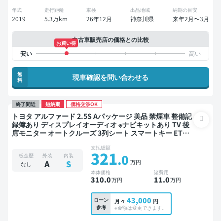
年式
走行距離
車検
出品地域
納期の目安
2019
5.3万km
26年12月
神奈川県
来年2月〜3月
中古車販売店の価格との比較
お買い得
無
現車確認を問い合わせる
料
終了間近
短納期
価格交渉OK
トヨタ アルファード 2.5S Aパッケージ 美品 禁煙車 整備記
録簿あり ディスプレイオーディオ ※ナビキットあり TV 後
席モニター オートクルーズ 3列シート スマートキー ETC
バックモニター 社外アルミ 両側電動スライドドア 7人乗り
支払総額
321
.0
板金歴
外装
内装
万円
A
S
なし
本体価格
諸費用
310
.0
11
.0
万円
万円
43,000
ローン
月々
円
参考
※金額は変更できます。