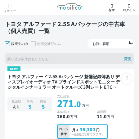
モビリコ
探す
ログイン
メニュー
トヨタ アルファード 2.5S Aパッケージの中古車
（個人売買）一覧
販売中のみ
納期交渉可のみ
変更
絞り込み条件はありません。
NEW!
トヨタ アルファード 2.5S Aパッケージ 整備記録簿あり デ
ィスプレイオーディオ TV ブラインドスポットモニター デ
ジタルインナーミラー オートクルーズ 3列シート ETC バ
ックモニター ドライブレコーダー 衝突軽減 両側電動スラ
支払総額
イドドア 7人乗り
271
.0
板金歴
外装
内装
万円
S
S
あり
本体価格
諸費用
260
.0
11
.0
万円
万円
36,300
ローン
月々
円
参考
※金額は変更できます。