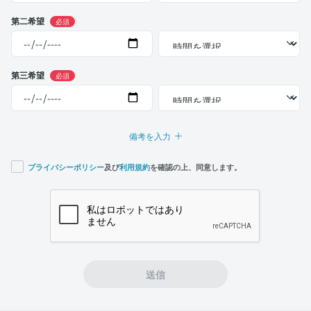
第二希望
必須
第三希望
必須
備考を入力
プライバシーポリシー
及び
利用規約
を確認の上、同意します。
If you
are a
human,
ignore
this
field
送信