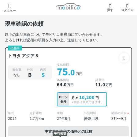
モビリコ
探す
ログイン
メニュー
現車確認の依頼
以下の出品車両についてモビリコ事務局に問い合わせます。
よろしければ必須の項目を入力の上、送信してください。
出品中
トヨタ アクア S
支払総額
75
.0
板金歴
外装
内装
万円
B
S
なし
本体価格
諸費用
64
.0
11
.0
万円
万円
10,200
ローン
月々
円
参考
※金額は変更できます。
年式
走行距離
車検
出品地域
納期の目安
※
2014
1.7万km
27年6月
神奈川県
8月〜9月
中古車販売店の価格との比較
平均相場